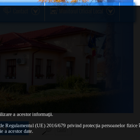
Contact
Monitorul Oficial Local
lizare a acestor informaţii.
se de Regulamentul (UE) 2016/679 privind protecția persoanelor fizice 
Anul
ie a acestor date.