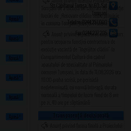
Anunț privind intenția Primăriei
Str.Căpitanul Tomșa, Nr.60, Sat
Tomșani de a încheia un contract de execuţie
Tomșani
lucrări de „Renovare clădire sediu primărie
Apasă !
Telefon:0244.237.000
în comuna Tomşani, judeţul Prahova"
Fax:0244.237.205
Anunț privind organizarea unui concurs
Apasă !
pentru ocuparea funcţiei contractua e de
execuţie vacantă de "îngrijitor clădiri" la
Compartimentul Cultură din cadrul
Apasă !
aparatului de specialitate al Primarului
comunei Tomşani, în data de 11.08.2026 ora
Apasă !
10.00-proba scrisă, pe perioadă
nedeterminată, cu normă întreagă, durata
nornnală a timpului de lucru fiind de 8 ore
Apasă !
pe zi, 40 ore pe săptămână
Transparență decizională
Apasă !
Anunț privind forma finală a Proiectului