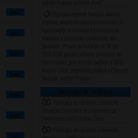
judeţul Prahova atribuite direct"
Apasă !
Primăria comunei Tomşani, Judeţul
Prahova, anunţă deschiderea procedurii de
transparenţă decizională a procesului de
Apasă !
elaborare a proiectului următorului act
normativ: ,,Proiect de hotărâre nr. 10 din
Apasă !
27.01.2026 privind iniţierea procedurii de
concesionare, prin licitaţie publică, a Bălţii
Magula I (Iaz), proprietate publică a Comunei
Apasă !
Tomşani, judeţul Prahova."
Declarații de căsătorie
Apasă !
Publicația de căsătorie a domnului
Gheorghe Constantin și a doamnei sau
Apasă !
domnișoarei Ioniță Denisa-Elena
Publicația de căsătorie a domnului
Apasă !
Petre Ionuț-Cătălin și a doamnei sau