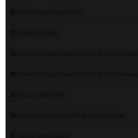
Dumitru George-Noiembrie 2024
Dumitru Viorel-Virgil
Dumitru Viorel-Virgil-Noiembrie 2024-30 de zile de la începer
Dumitru Viorel-Virgil-Noiembrie 2024-30 de zile de la încetar
Ionescu Georgiana-Maria
Iordache Daniel-Noiembrie 2024-30 de zile de la numire
Lemnaru Georgeta-Mihaela