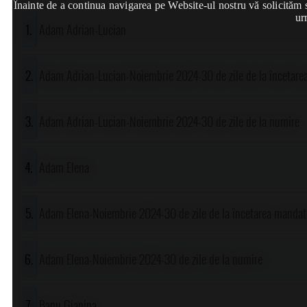
Înainte de a continua navigarea pe Website-ul nostru vă solicităm să
ur
Adam Adrian-Lucian
Adam Adrian-Lucian-Noiembrie 2024-30 de zile de la încetare
Adam Adrian-Lucian-Noiembrie 2024-30 de zile de la numire
Adam Elena
Adam Elena-Noiembrie 2024-30 de zile de la încetarea mandat
Adam Elena-Noiembrie 2024-30 de zile de la numire
Banu Gianina