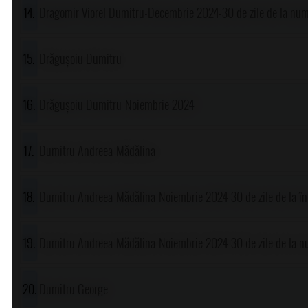
Dragomir Viorel Dumitru-Decembrie 2024-30 de zile de la num
Drăgușoiu Dumitru
Drăgușoiu Dumitru-Noiembrie 2024
Dumitru Andreea-Mădălina
Dumitru Andreea-Mădălina-Noiembrie 2024-30 de zile de la în
Dumitru Andreea-Mădălina-Noiembrie 2024-30 de zile de la n
Dumitru George