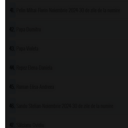
Pelin Mihai-Florin-Noiembrie 2024-30 de zile de la numire
Popa Dumitru
Popa Violeta
Repez Elena-Daniela
Roman Elisa-Andreea
Sandu Stelian-Noiembrie 2024-30 de zile de la numire
Sălcianu Ovidiu