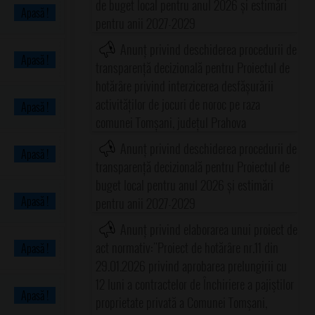
de buget local pentru anul 2026 și estimări
Apasă !
pentru anii 2027-2029
Anunț privind deschiderea procedurii de
Apasă !
transparență decizională pentru Proiectul de
hotărâre privind interzicerea desfășurării
activităților de jocuri de noroc pe raza
Apasă !
comunei Tomșani, județul Prahova
Anunț privind deschiderea procedurii de
Apasă !
transparență decizională pentru Proiectul de
buget local pentru anul 2026 și estimări
Apasă !
pentru anii 2027-2029
Anunț privind elaborarea unui proiect de
act normativ:"Proiect de hotărâre nr.11 din
Apasă !
29.01.2026 privind aprobarea prelungirii cu
12 luni a contractelor de Închiriere a pajiştilor
Apasă !
proprietate privată a Comunei Tomşani,