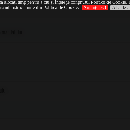
 alocați timp pentru a citi și înțelege conținutul Politicii de Cookie. 
mând instrucțiunile din Politica de Cookie.
Am înțeles !
Află detal
a mandatului
ului