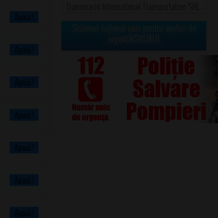
Transmarin International Transportation SRL
Apasă !
Sistemul naţional unic pentru apeluri de
urgenţă(SNUAU)
Apasă !
Apasă !
Apasă !
Apasă !
Apasă !
Apasă !