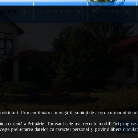
res public
Proiecte europene
Localitate
cookie-uri. Prin continuarea navigării, sunteți de acord cu modul de uti
ivitatea curentă a Primăriei Tomșani cele mai recente modificări propu
vește prelucrarea datelor cu caracter personal și privind libera circulaț