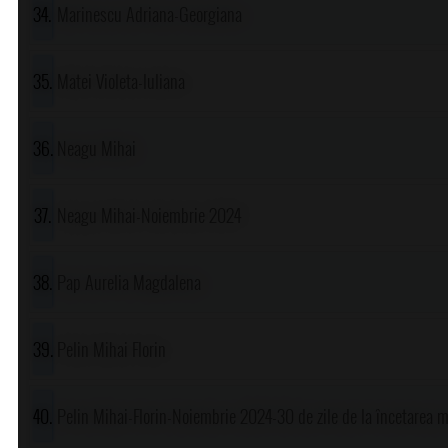
Marinescu Adriana-Georgiana
Matei Violeta-Iuliana
Neagu Mihai
Neagu Mihai-Noiembrie 2024
Pap Aurelia Magdalena
Pelin Mihai Florin
Pelin Mihai-Florin-Noiembrie 2024-30 de zile de la încetarea 