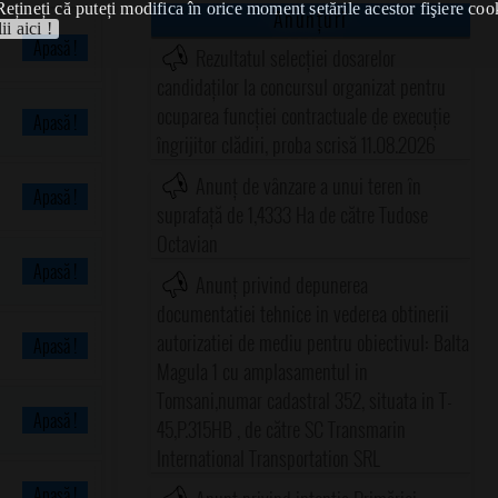
Rețineți că puteți modifica în orice moment setările acestor fişiere coo
Anunțuri
ii aici !
Apasă !
Rezultatul selecției dosarelor
candidaților la concursul organizat pentru
ocuparea funcției contractuale de execuție
Apasă !
îngrijitor clădiri, proba scrisă 11.08.2026
Anunț de vânzare a unui teren în
Apasă !
suprafață de 1,4333 Ha de către Tudose
Octavian
Apasă !
Anunț privind depunerea
documentatiei tehnice in vederea obtinerii
autorizatiei de mediu pentru obiectivul: Balta
Apasă !
Magula 1 cu amplasamentul in
Tomsani,numar cadastral 352, situata in T-
Apasă !
45,P.315HB , de către SC Transmarin
International Transportation SRL
Apasă !