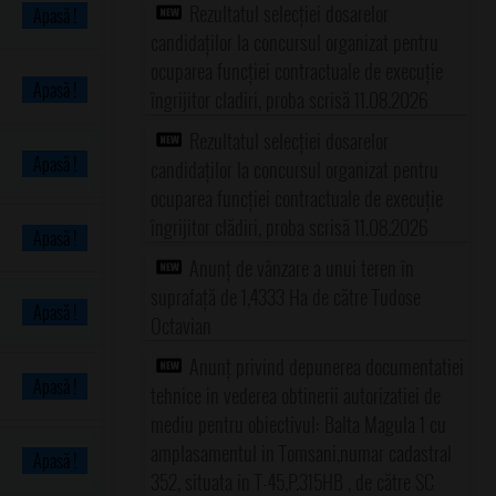
Rezultatul selecției dosarelor
Apasă !
candidaților la concursul organizat pentru
ocuparea funcției contractuale de execuție
Apasă !
îngrijitor cladiri, proba scrisă 11.08.2026
Rezultatul selecției dosarelor
Apasă !
candidaților la concursul organizat pentru
ocuparea funcției contractuale de execuție
îngrijitor clădiri, proba scrisă 11.08.2026
Apasă !
Anunț de vânzare a unui teren în
suprafață de 1,4333 Ha de către Tudose
Apasă !
Octavian
Anunț privind depunerea documentatiei
Apasă !
tehnice in vederea obtinerii autorizatiei de
mediu pentru obiectivul: Balta Magula 1 cu
amplasamentul in Tomsani,numar cadastral
Apasă !
352, situata in T-45,P.315HB , de către SC