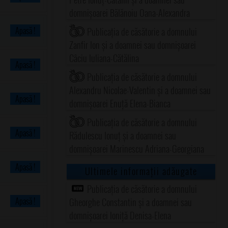
domnișoarei Bălănoiu Oana-Alexandra
Apasă !
Publicația de căsătorie a domnului
Zanfir Ion și a doamnei sau domnișoarei
Câciu Iuliana-Cătălina
Apasă !
Publicația de căsătorie a domnului
Alexandru Nicolae-Valentin și a doamnei sau
Apasă !
domnișoarei Enuță Elena-Bianca
Publicația de căsătorie a domnului
Apasă !
Rădulescu Ionuț și a doamnei sau
domnișoarei Marinescu Adriana-Georgiana
Apasă !
Ultimele informații adăugate
Publicația de căsătorie a domnului
Apasă !
Gheorghe Constantin și a doamnei sau
domnișoarei Ioniță Denisa-Elena