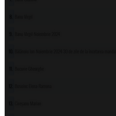
Banu Virgil
Banu Virgil-Noiembrie 2024
Bălănoiu Ion-Noiembrie 2024-30 de zile de la încetarea manda
Bucurie Gheorghe
Busuioc Elena-Ramona
Cireșanu Marian