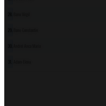
Banu Virgil
Banu Constantin
Andrei Anca Maria
Adam Elena