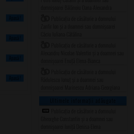
domnișoarei Bălănoiu Oana-Alexandra
Apasă !
Publicația de căsătorie a domnului
Zanfir Ion și a doamnei sau domnișoarei
Câciu Iuliana-Cătălina
Apasă !
Publicația de căsătorie a domnului
Alexandru Nicolae-Valentin și a doamnei sau
Apasă !
domnișoarei Enuță Elena-Bianca
Publicația de căsătorie a domnului
Apasă !
Rădulescu Ionuț și a doamnei sau
domnișoarei Marinescu Adriana-Georgiana
Ultimele informații adăugate
Publicația de căsătorie a domnului
Gheorghe Constantin și a doamnei sau
domnișoarei Ioniță Denisa-Elena