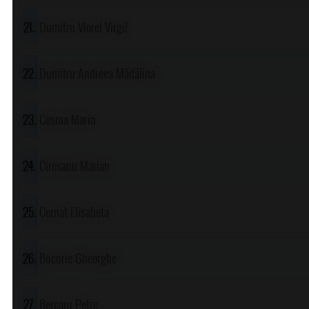
Dumitru Viorel Virgil
Dumitru Andreea Mădălina
Cosma Marin
Ciresanu Marian
Cernat Elisabeta
Bucurie Gheorghe
Bercaru Petre