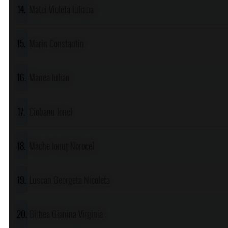
Matei Violeta Iuliana
Marin Constantin
Manea Iulian
Ciobanu Ionel
Mache Ionuț Norocel
Luscan Georgeta Nicoleta
Gîrbea Gianina Virginia