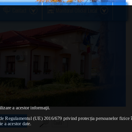
Contact
Monitorul Oficial Local
lizare a acestor informaţii.
se de Regulamentul (UE) 2016/679 privind protecția persoanelor fizice 
Anul
ie a acestor date.