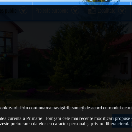
res public
Proiecte europene
Localitate
cookie-uri. Prin continuarea navigării, sunteți de acord cu modul de uti
ivitatea curentă a Primăriei Tomșani cele mai recente modificări propu
vește prelucrarea datelor cu caracter personal și privind libera circulaț