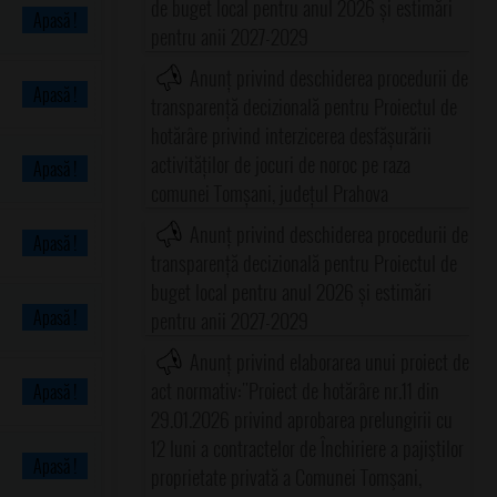
de buget local pentru anul 2026 și estimări
Apasă !
pentru anii 2027-2029
Anunț privind deschiderea procedurii de
Apasă !
transparență decizională pentru Proiectul de
hotărâre privind interzicerea desfășurării
activităților de jocuri de noroc pe raza
Apasă !
comunei Tomșani, județul Prahova
Anunț privind deschiderea procedurii de
Apasă !
transparență decizională pentru Proiectul de
buget local pentru anul 2026 și estimări
Apasă !
pentru anii 2027-2029
Anunț privind elaborarea unui proiect de
act normativ:"Proiect de hotărâre nr.11 din
Apasă !
29.01.2026 privind aprobarea prelungirii cu
12 luni a contractelor de Închiriere a pajiştilor
Apasă !
proprietate privată a Comunei Tomşani,