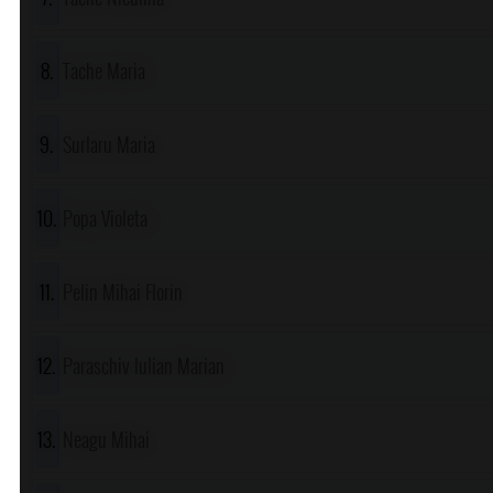
Tache Maria
Surlaru Maria
Popa Violeta
Pelin Mihai Florin
Paraschiv Iulian Marian
Neagu Mihai