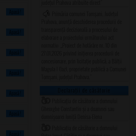
judeţul Prahova atribuite direct"
Apasă !
Primăria comunei Tomşani, Judeţul
Prahova, anunţă deschiderea procedurii de
transparenţă decizională a procesului de
Apasă !
elaborare a proiectului următorului act
normativ: ,,Proiect de hotărâre nr. 10 din
Apasă !
27.01.2026 privind iniţierea procedurii de
concesionare, prin licitaţie publică, a Bălţii
Magula I (Iaz), proprietate publică a Comunei
Apasă !
Tomşani, judeţul Prahova."
Declarații de căsătorie
Apasă !
Publicația de căsătorie a domnului
Gheorghe Constantin și a doamnei sau
Apasă !
domnișoarei Ioniță Denisa-Elena
Publicația de căsătorie a domnului
Apasă !
Petre Ionuț-Cătălin și a doamnei sau