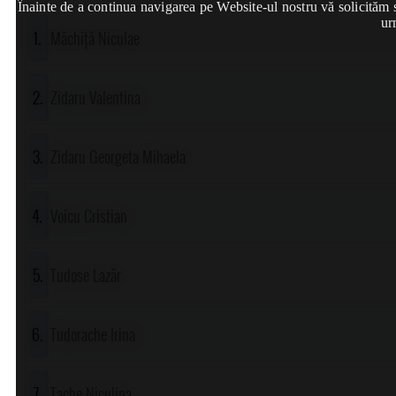
Înainte de a continua navigarea pe Website-ul nostru vă solicităm să
ur
Măchiță Niculae
Zidaru Valentina
Zidaru Georgeta Mihaela
Voicu Cristian
Tudose Lazăr
Tudorache Irina
Tache Niculina