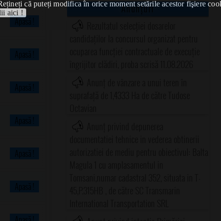
Rețineți că puteți modifica în orice moment setările acestor fişiere coo
Anunțuri
ii aici !
Apasă !
Rezultatul selecției dosarelor
candidaților la concursul organizat pentru
ocuparea funcției contractuale de execuție
Apasă !
îngrijitor clădiri, proba scrisă 11.08.2026
Anunț de vânzare a unui teren în
Apasă !
suprafață de 1,4333 Ha de către Tudose
Octavian
Apasă !
Anunț privind depunerea
documentatiei tehnice in vederea obtinerii
autorizatiei de mediu pentru obiectivul: Balta
Apasă !
Magula 1 cu amplasamentul in
Tomsani,numar cadastral 352, situata in T-
Apasă !
45,P.315HB , de către SC Transmarin
International Transportation SRL
Apasă !