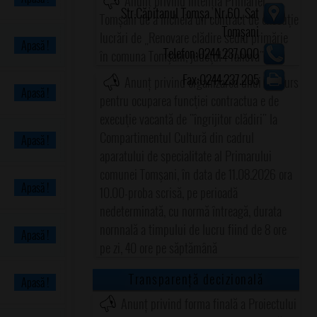
Anunț privind intenția Primăriei
Str.Căpitanul Tomșa, Nr.60, Sat
Tomșani de a încheia un contract de execuţie
Tomșani
lucrări de „Renovare clădire sediu primărie
Apasă !
Telefon:0244.237.000
în comuna Tomşani, judeţul Prahova"
Fax:0244.237.205
Anunț privind organizarea unui concurs
Apasă !
pentru ocuparea funcţiei contractua e de
execuţie vacantă de "îngrijitor clădiri" la
Compartimentul Cultură din cadrul
Apasă !
aparatului de specialitate al Primarului
comunei Tomşani, în data de 11.08.2026 ora
Apasă !
10.00-proba scrisă, pe perioadă
nedeterminată, cu normă întreagă, durata
nornnală a timpului de lucru fiind de 8 ore
Apasă !
pe zi, 40 ore pe săptămână
Transparență decizională
Apasă !
Anunț privind forma finală a Proiectului