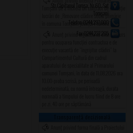
Anunț privind intenția Primăriei
Str.Căpitanul Tomșa, Nr.60, Sat
Tomșani de a încheia un contract de execuţie
Tomșani
lucrări de „Renovare clădire sediu primărie
Telefon:0244.237.000
în comuna Tomşani, judeţul Prahova"
Fax:0244.237.205
Anunț privind organizarea unui concurs
pentru ocuparea funcţiei contractua e de
execuţie vacantă de "îngrijitor clădiri" la
Compartimentul Cultură din cadrul
aparatului de specialitate al Primarului
comunei Tomşani, în data de 11.08.2026 ora
10.00-proba scrisă, pe perioadă
nedeterminată, cu normă întreagă, durata
nornnală a timpului de lucru fiind de 8 ore
pe zi, 40 ore pe săptămână
Transparență decizională
Anunț privind forma finală a Proiectului