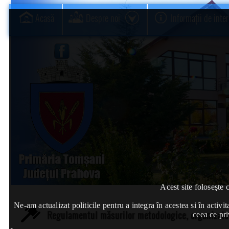
Acasă
Despre noi
Informații de inte
Acest site foloseşte 
Ne-am actualizat politicile pentru a integra în acestea si în act
Regulamentul măsurilor metodologice, organizatoric
ceea ce pri