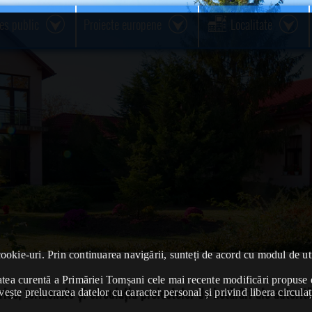
res public
Proiecte europene
Localitate
cookie-uri. Prin continuarea navigării, sunteți de acord cu modul de uti
ivitatea curentă a Primăriei Tomșani cele mai recente modificări propu
e, termenele și circulația proiectelor de hotărâri ale autorită
vește prelucrarea datelor cu caracter personal și privind libera circulaț