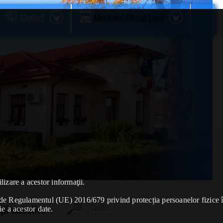
Contact
Monitorul Oficial Local
lizare a acestor informaţii.
se de Regulamentul (UE) 2016/679 privind protecția persoanelor fizice 
ții executive
ie a acestor date.