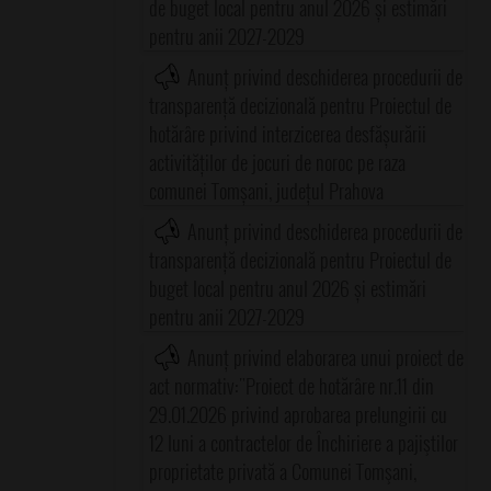
de buget local pentru anul 2026 și estimări
pentru anii 2027-2029
Anunț privind deschiderea procedurii de
transparență decizională pentru Proiectul de
hotărâre privind interzicerea desfășurării
activităților de jocuri de noroc pe raza
comunei Tomșani, județul Prahova
Anunț privind deschiderea procedurii de
transparență decizională pentru Proiectul de
buget local pentru anul 2026 și estimări
pentru anii 2027-2029
Anunț privind elaborarea unui proiect de
act normativ:"Proiect de hotărâre nr.11 din
29.01.2026 privind aprobarea prelungirii cu
12 luni a contractelor de Închiriere a pajiştilor
proprietate privată a Comunei Tomşani,