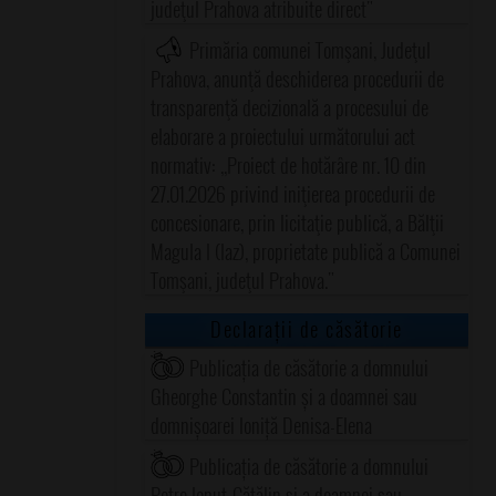
judeţul Prahova atribuite direct"
Primăria comunei Tomşani, Judeţul
Prahova, anunţă deschiderea procedurii de
transparenţă decizională a procesului de
elaborare a proiectului următorului act
normativ: ,,Proiect de hotărâre nr. 10 din
27.01.2026 privind iniţierea procedurii de
concesionare, prin licitaţie publică, a Bălţii
Magula I (Iaz), proprietate publică a Comunei
Tomşani, judeţul Prahova."
Declarații de căsătorie
Publicația de căsătorie a domnului
Gheorghe Constantin și a doamnei sau
domnișoarei Ioniță Denisa-Elena
Publicația de căsătorie a domnului
Petre Ionuț-Cătălin și a doamnei sau