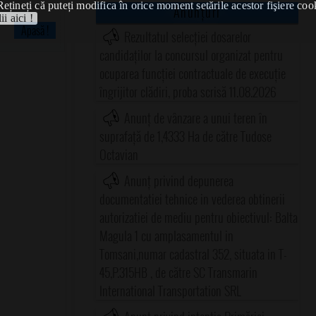
Rețineți că puteți modifica în orice moment setările acestor fişiere coo
Anunțuri
ii aici !
Apasă !
Rezultatul selecției dosarelor
candidaților la concursul organizat pentru
ocuparea funcției contractuale de execuție
îngrijitor clădiri, proba scrisă 11.08.2026
Anunț de vânzare a unui teren în
suprafață de 1,4333 Ha de către Tudose
Octavian
Anunț privind depunerea
documentatiei tehnice in vederea obtinerii
autorizatiei de mediu pentru obiectivul: Balta
Magula 1 cu amplasamentul in
Tomsani,numar cadastral 352, situata in T-
45,P.315HB , de către SC Transmarin
International Transportation SRL