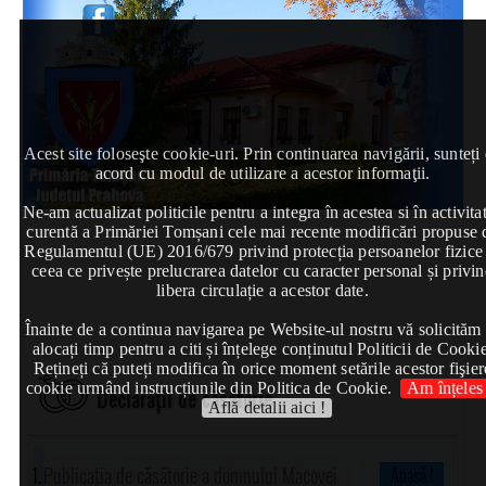
Acest site foloseşte cookie-uri. Prin continuarea navigării, sunteți
acord cu modul de utilizare a acestor informaţii.
Ne-am actualizat politicile pentru a integra în acestea si în activita
curentă a Primăriei Tomșani cele mai recente modificări propuse 
Regulamentul (UE) 2016/679 privind protecția persoanelor fizice
ceea ce privește prelucrarea datelor cu caracter personal și privi
libera circulație a acestor date.
Înainte de a continua navigarea pe Website-ul nostru vă solicităm
alocați timp pentru a citi și înțelege conținutul Politicii de Cookie
Rețineți că puteți modifica în orice moment setările acestor fişier
cookie urmând instrucțiunile din Politica de Cookie.
Am înțeles 
Declarații de căsătorie
Află detalii aici !
Publicația de căsătorie a domnului Macovei
Apasă !