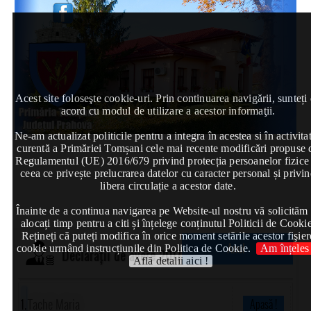
Acest site foloseşte cookie-uri. Prin continuarea navigării, sunteți
acord cu modul de utilizare a acestor informaţii.
Ne-am actualizat politicile pentru a integra în acestea si în activita
curentă a Primăriei Tomșani cele mai recente modificări propuse 
Regulamentul (UE) 2016/679 privind protecția persoanelor fizice
ceea ce privește prelucrarea datelor cu caracter personal și privi
libera circulație a acestor date.
Înainte de a continua navigarea pe Website-ul nostru vă solicităm
alocați timp pentru a citi și înțelege conținutul Politicii de Cookie
Rețineți că puteți modifica în orice moment setările acestor fişier
Anul
cookie urmând instrucțiunile din Politica de Cookie.
Am înțeles 
Declarații de avere 2017
Află detalii aici !
Tache Maria
Apasă !