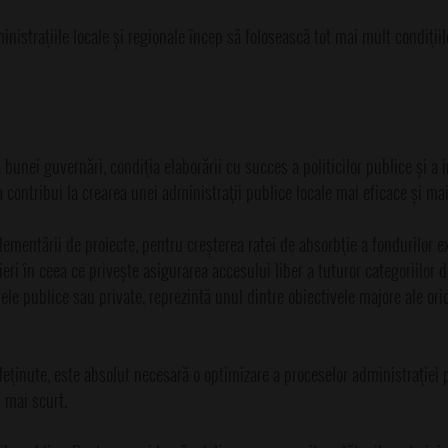
straţiile locale și regionale încep să folosească tot mai mult condiţiil
 bunei guvernări, condiţia elaborării cu succes a politicilor publice și a
 a contribui la crearea unei administraţii publice locale mai eficace și mai
lementării de proiecte, pentru creșterea ratei de absorbţie a fondurilor e
ri în ceea ce privește asigurarea accesului liber a tuturor categoriilor d
ie ele publice sau private, reprezintă unul dintre obiectivele majore ale ori
 deţinute, este absolut necesară o optimizare a proceselor administraţiei 
p mai scurt.