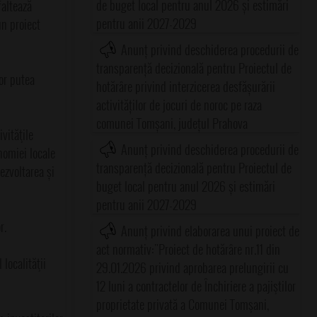
de buget local pentru anul 2026 și estimări
faltează
pentru anii 2027-2029
un proiect
Anunț privind deschiderea procedurii de
transparență decizională pentru Proiectul de
or putea
hotărâre privind interzicerea desfășurării
activităților de jocuri de noroc pe raza
comunei Tomșani, județul Prahova
vităţile
Anunț privind deschiderea procedurii de
nomiei locale
transparență decizională pentru Proiectul de
ezvoltarea și
buget local pentru anul 2026 și estimări
pentru anii 2027-2029
r.
Anunț privind elaborarea unui proiect de
act normativ:"Proiect de hotărâre nr.11 din
 localităţii
29.01.2026 privind aprobarea prelungirii cu
12 luni a contractelor de Închiriere a pajiştilor
proprietate privată a Comunei Tomşani,