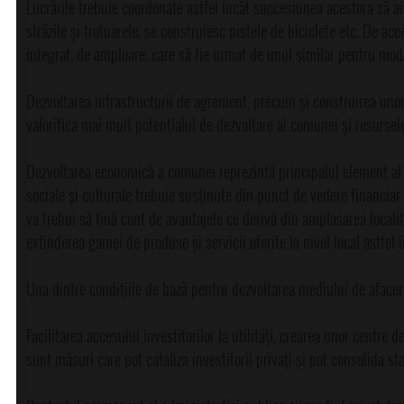
Lucrările trebuie coordonate astfel încât succesiunea acestora să aibă
străzile și trotuarele, se construiesc pistele de biciclete etc. De acee
integrat, de amploare, care să fie urmat de unul similar pentru mod
Dezvoltarea infrastructurii de agrement, precum și construirea unor 
valorifica mai mult potenţialul de dezvoltare al comunei și resursele
Dezvoltarea economică a comunei reprezintă principalul element al de
sociale și culturale trebuie susţinute din punct de vedere financiar
va trebui să ţină cont de avantajele ce derivă din amplasarea localită
extinderea gamei de produse și servicii oferite la nivel local astfel 
Una dintre condiţiile de bază pentru dezvoltarea mediului de afaceri 
Facilitarea accesului investitorilor la utilităţi, crearea unor centre d
sunt măsuri care pot cataliza investitorii privaţi și pot consolida st