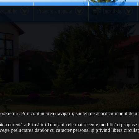
res public
Proiecte europene
Localitate
cookie-uri. Prin continuarea navigării, sunteți de acord cu modul de uti
ivitatea curentă a Primăriei Tomșani cele mai recente modificări propu
vește prelucrarea datelor cu caracter personal și privind libera circulaț