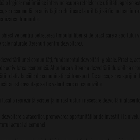
 o logică: mai întâi se intervine asupra reţelelor de utilităţi, apoi se as
a, se recomandă ca activităţile referitoare la utilităţi să fie incluse într-
ernizarea drumurilor.
obiective pentru petrecerea timpului liber și de practicare a sportului v
 sale naturale (terenuri pentru dezvoltare).
zvoltării unei comunităţi, fundamentul dezvoltării globale. Practic, acti
 de activitatea economică. Abordarea viitoare a dezvoltării durabile a eco
ţii relativ la căile de comunicaţie și transport. De aceea, se va sprijini d
încât aceste avantaje să fie valorificare corespunzător.
local o reprezintă existenţa infrastructurii necesare dezvoltării afacerilo
e dezvoltare a afacerilor, promovarea oportunităţilor de investiţii la nivelul
atutul actual al comunei.