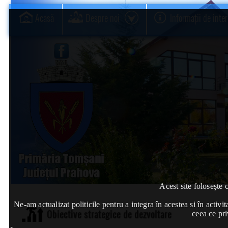
Acasă
Despre noi
Informații de inte
Acest site foloseşte 
Ne-am actualizat politicile pentru a integra în acestea si în act
Obiective strategice de dezvoltare
ceea ce pri