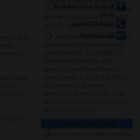
Anunț privind intenția Primăriei
Str.Căpitanul Tomșa, Nr.60, Sat
Tomșani de a încheia un contract de execuţie
Tomșani
lucrări de „Renovare clădire sediu primărie
Telefon:0244.237.000
în comuna Tomşani, judeţul Prahova"
Fax:0244.237.205
Anunț privind organizarea unui concurs
i mult cu cât ea
pentru ocuparea funcţiei contractua e de
(tehnico-
execuţie vacantă de "îngrijitor clădiri" la
 existente la
Compartimentul Cultură din cadrul
aparatului de specialitate al Primarului
comunei Tomşani, în data de 11.08.2026 ora
sitate și poate
10.00-proba scrisă, pe perioadă
 de acces.
nedeterminată, cu normă întreagă, durata
 dezvoltarea
nornnală a timpului de lucru fiind de 8 ore
pe zi, 40 ore pe săptămână
rilor implică
Transparență decizională
Anunț privind forma finală a Proiectului