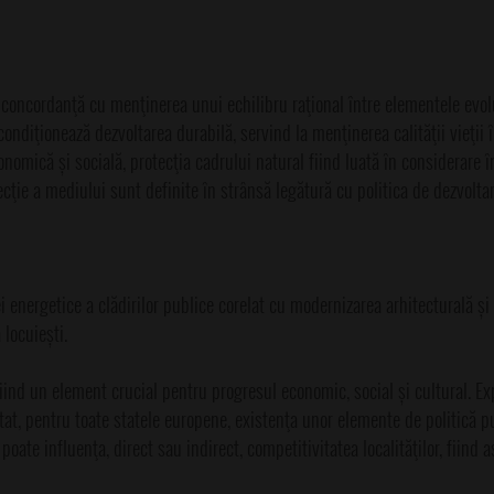
concordanţă cu menţinerea unui echilibru raţional între elementele evolu
ondiţionează dezvoltarea durabilă, servind la menţinerea calităţii vieţii î
nomică și socială, protecţia cadrului natural fiind luată în considerare î
tecţie a mediului sunt definite în strânsă legătură cu politica de dezvolt
 energetice a clădirilor publice corelat cu modernizarea arhitecturală și
 locuiești.
 fiind un element crucial pentru progresul economic, social și cultural. Ex
tat, pentru toate statele europene, existenţa unor elemente de politică p
poate influenţa, direct sau indirect, competitivitatea localităţilor, fiind a