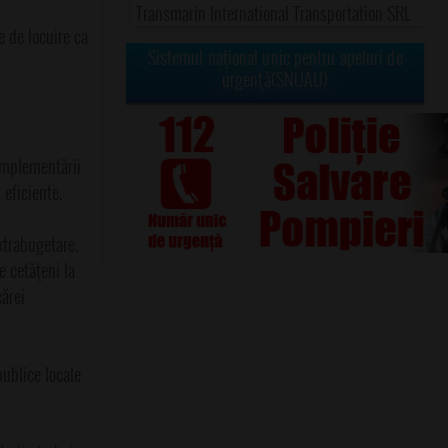
Transmarin International Transportation SRL
e de locuire ca
Sistemul naţional unic pentru apeluri de
urgenţă(SNUAU)
 implementării
 eficiente.
xtrabugetare.
e cetăţeni la
cărei
publice locale