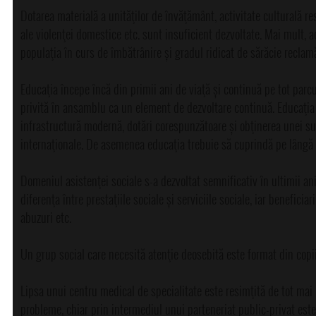
Dotarea materială a unităţilor de învăţământ, activitate culturală r
ale violenţei domestice etc. sunt insuficient dezvoltate. Mai mult,
populaţia în curs de îmbătrânire și gradul ridicat de sărăcie reclamă
Educaţia începe încă din primii ani de viaţă și continuă pe tot parcu
privită în ansamblu ca un element de dezvoltare continuă. Educaţia 
infrastructură modernă, dotări corespunzătoare și obţinerea unei sus
internaţionale. De asemenea educaţia trebuie să cuprindă pe lângă educ
Domeniul asistenţei sociale s-a dezvoltat semnificativ în ultimii ani,
diferenţa între prestaţiile sociale și serviciile sociale, iar benefici
abuzuri etc.
Un grup social care necesită atenţie deosebită este format din copii ș
Lipsa unui centru medical de specialitate este resimţită de tot mai m
probleme, chiar prin intermediul unui parteneriat public-privat est