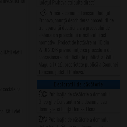
 investitorilor
judeţul Prahova atribuite direct"
Primăria comunei Tomşani, Judeţul
Prahova, anunţă deschiderea procedurii de
transparenţă decizională a procesului de
elaborare a proiectului următorului act
normativ: ,,Proiect de hotărâre nr. 10 din
27.01.2026 privind iniţierea procedurii de
lităţii vieţii
concesionare, prin licitaţie publică, a Bălţii
Magula I (Iaz), proprietate publică a Comunei
Tomşani, judeţul Prahova."
Declarații de căsătorie
or sociale ca
Publicația de căsătorie a domnului
Gheorghe Constantin și a doamnei sau
domnișoarei Ioniță Denisa-Elena
lităţii vieţii
Publicația de căsătorie a domnului
Petre Ionuț-Cătălin și a doamnei sau