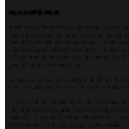
Asigurarea calităţii mediului
Dezvoltarea durabilă urmărește dezvoltarea economică și socială în 
umane și integritatea mediului natural. Practic, protecţia mediului c
populaţii. Protecţia mediului este importantă pentru dezvoltarea eco
acţiunile desfășurate de mediul de afaceri. Astfel, acţiunile de pro
aceasta din urmă trebuind să se realizeze fără a periclita accesul
generaţiilor viitoare la resursele existente.
Crearea unor surse alternative de energie și îmbunătăţirea eficienţei
spaţiilor verzi poate face din Tomșani un loc în care să îţi dorești să
Locuirea joacă un rol semnificativ în dezvoltarea oricărei societăţi,
arătat că satisfacerea corespunzătoare a nevoii de locuinţe a necesi
domeniul locuirii și a unor intervenţii pe piaţa de locuinţe. Locuirea 
dintre factorii care contribuie la dezvoltarea economică locală.