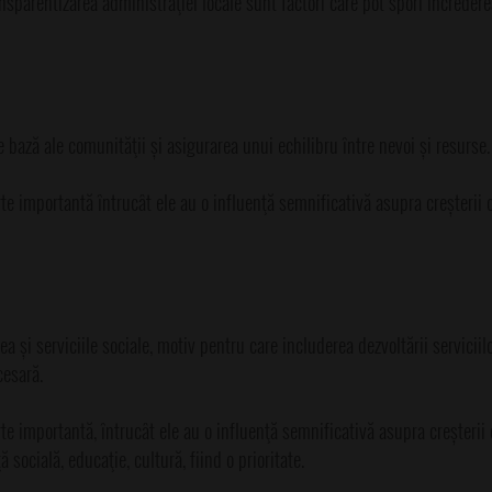
sparentizarea administraţiei locale sunt factori care pot spori încrederea
e bază ale comunităţii și asigurarea unui echilibru între nevoi și resurse.
te importantă întrucât ele au o influenţă semnificativă asupra creșterii ca
ea și serviciile sociale, motiv pentru care includerea dezvoltării serviciil
cesară.
te importantă, întrucât ele au o influenţă semnificativă asupra creșterii ca
 socială, educaţie, cultură, fiind o prioritate.