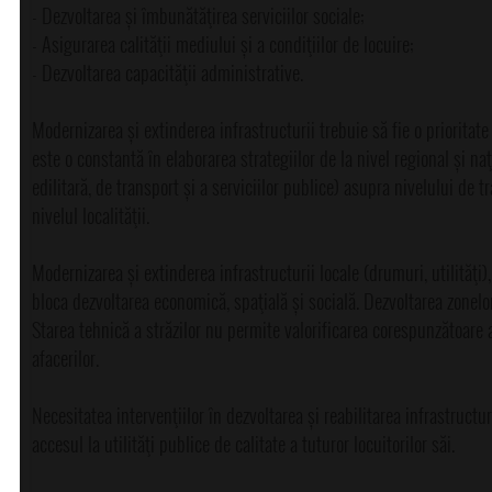
- Dezvoltarea și îmbunătăţirea serviciilor sociale;
- Asigurarea calităţii mediului și a condiţiilor de locuire;
- Dezvoltarea capacităţii administrative.
Modernizarea și extinderea infrastructurii trebuie să fie o prioritat
este o constantă în elaborarea strategiilor de la nivel regional și na
edilitară, de transport și a serviciilor publice) asupra nivelului de 
nivelul localităţii.
Modernizarea și extinderea infrastructurii locale (drumuri, utilităţi)
bloca dezvoltarea economică, spaţială și socială. Dezvoltarea zonelor
Starea tehnică a străzilor nu permite valorificarea corespunzătoare a 
afacerilor.
Necesitatea intervenţiilor în dezvoltarea și reabilitarea infrastructuri
accesul la utilităţi publice de calitate a tuturor locuitorilor săi.