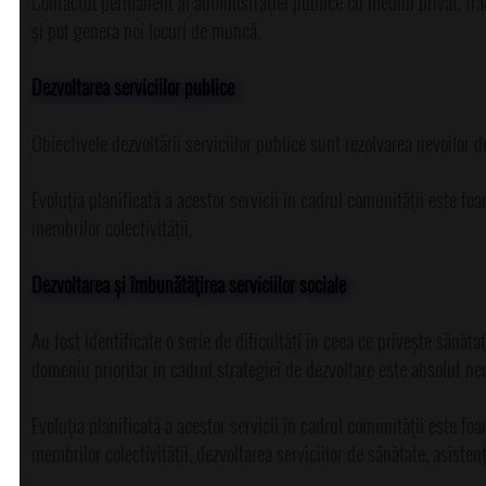
Contactul permanent al administraţiei publice cu mediul privat, tran
și pot genera noi locuri de muncă.
Dezvoltarea serviciilor publice
Obiectivele dezvoltării serviciilor publice sunt rezolvarea nevoilor d
Evoluţia planificată a acestor servicii în cadrul comunităţii este foar
membrilor colectivităţii.
Dezvoltarea și îmbunătăţirea serviciilor sociale
Au fost identificate o serie de dificultăţi în ceea ce privește sănătat
domeniu prioritar în cadrul strategiei de dezvoltare este absolut ne
Evoluţia planificată a acestor servicii în cadrul comunităţii este foar
membrilor colectivităţii, dezvoltarea serviciilor de sănătate, asistenţă