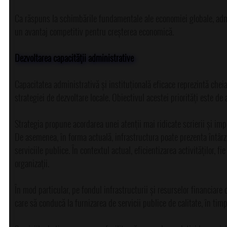
Ca răspuns la schimbările fundamentale ale economiei globale, admini
un avantaj competitiv pentru creșterea economică.
Dezvoltarea capacităţii administrative
Capacitatea administrativă și instituţională eficace reprezintă cheia
strategiei de dezvoltare locale. Obiectivul acestei priorităţi este de
Strategia propune acordarea unei atenţii mai ridicate scrierii și imp
De asemenea, în forma actuală, infrastructura poate prezenta întârzie
serviciile publice. În contextul actual, eficientizarea activităţilor, f
organizaţii.
În mod particular, pe fondul infrastructurii și resurselor financiare
care să conducă la furnizarea de servicii publice de calitate, în tim