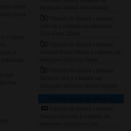
 pentru victime
domnișoarei Bălănoiu Oana-Alexandra
elului de trai,
Publicația de căsătorie a domnului
.
Zanfir Ion și a doamnei sau domnișoarei
Câciu Iuliana-Cătălina
ie, ci trebuie
Publicația de căsătorie a domnului
ă la
Alexandru Nicolae-Valentin și a doamnei sau
ionale și
domnișoarei Enuță Elena-Bianca
 profesionale.
Publicația de căsătorie a domnului
mai mult
Rădulescu Ionuț și a doamnei sau
iferitelor
domnișoarei Marinescu Adriana-Georgiana
Ultimele informații adăugate
Publicația de căsătorie a domnului
Gheorghe Constantin și a doamnei sau
estei
domnișoarei Ioniță Denisa-Elena