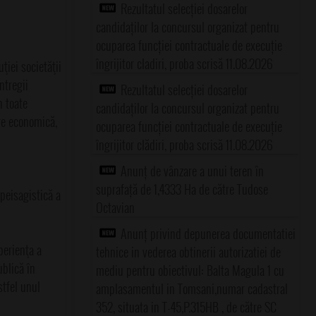
Rezultatul selecției dosarelor
candidaților la concursul organizat pentru
ocuparea funcției contractuale de execuție
îngrijitor cladiri, proba scrisă 11.08.2026
ţiei societăţii
ntregii
Rezultatul selecției dosarelor
n toate
candidaților la concursul organizat pentru
are economică,
ocuparea funcției contractuale de execuție
îngrijitor clădiri, proba scrisă 11.08.2026
Anunț de vânzare a unui teren în
suprafață de 1,4333 Ha de către Tudose
 peisagistică a
Octavian
Anunț privind depunerea documentatiei
perienţa a
tehnice in vederea obtinerii autorizatiei de
ublică în
mediu pentru obiectivul: Balta Magula 1 cu
stfel unul
amplasamentul in Tomsani,numar cadastral
352, situata in T-45,P.315HB , de către SC