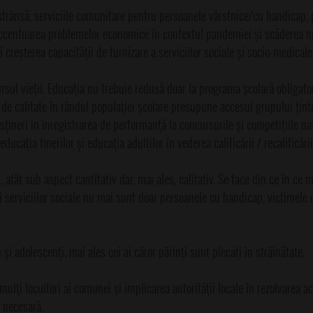
estrânsă, serviciile comunitare pentru persoanele vârstnice/cu handicap,
 accentuarea problemelor economice în contextul pandemiei și scăderea niv
 creșterea capacităţii de furnizare a serviciilor sociale și socio-medicale
rsul vieţii. Educaţia nu trebuie redusă doar la programa școlară obligator
de calitate în rândul populaţiei școlare presupune accesul grupului ţint
ţineri în înregistrarea de performanţă la concursurile și competiţiile naţ
aţia tinerilor și educaţia adulţilor în vederea calificării / recalificării
 atât sub aspect cantitativ dar, mai ales, calitativ. Se face din ce în ce 
arii serviciilor sociale nu mai sunt doar persoanele cu handicap, victimele d
i adolescenţi, mai ales cei ai căror părinţi sunt plecaţi în străinătate.
ulţi locuitori ai comunei și implicarea autorităţii locale în rezolvarea ac
e necesară.