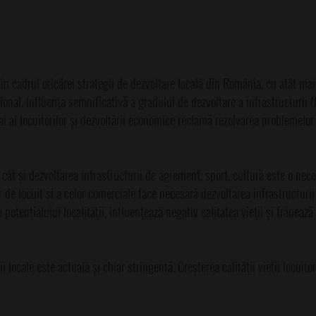
e în cadrul oricărei strategii de dezvoltare locală din România, cu atât ma
ţional. Influenţa semnificativă a gradului de dezvoltare a infrastructurii 
trai al locuitorilor și dezvoltării economice reclamă rezolvarea problemelor
, cât și dezvoltarea infrastructurii de agrement, sport, cultură este o nece
 de locuit și a celor comerciale face necesară dezvoltarea infrastructurii
potenţialului localităţii, influenţează negativ calitatea vieţii și frânează
i locale este actuală și chiar stringentă. Creșterea calităţii vieţii locuito