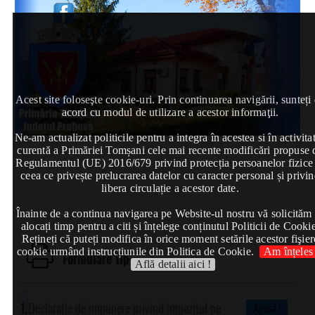
Acest site foloseşte cookie-uri. Prin continuarea navigării, sunteți
acord cu modul de utilizare a acestor informaţii.
Ne-am actualizat politicile pentru a integra în acestea si în activita
curentă a Primăriei Tomșani cele mai recente modificări propuse 
Regulamentul (UE) 2016/679 privind protecția persoanelor fizice
ceea ce privește prelucrarea datelor cu caracter personal și privi
libera circulație a acestor date.
Înainte de a continua navigarea pe Website-ul nostru vă solicităm
alocați timp pentru a citi și înțelege conținutul Politicii de Cookie
Rețineți că puteți modifica în orice moment setările acestor fişier
cookie urmând instrucțiunile din Politica de Cookie.
Am înțeles 
Formulare tip
Află detalii aici !
Declarație de impunere privind impozitul pe
Apasă !