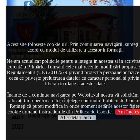
Acest site foloseşte cookie-uri. Prin continuarea navigării, sunteți
acord cu modul de utilizare a acestor informaţii.
Ne-am actualizat politicile pentru a integra în acestea si în activita
curentă a Primăriei Tomșani cele mai recente modificări propuse 
Regulamentul (UE) 2016/679 privind protecția persoanelor fizice
ceea ce privește prelucrarea datelor cu caracter personal și privi
libera circulație a acestor date.
Înainte de a continua navigarea pe Website-ul nostru vă solicităm
alocați timp pentru a citi și înțelege conținutul Politicii de Cookie
Rețineți că puteți modifica în orice moment setările acestor fişier
Anul
cookie urmând instrucțiunile din Politica de Cookie.
Am înțeles 
Declarații de avere
Află detalii aici !
2023