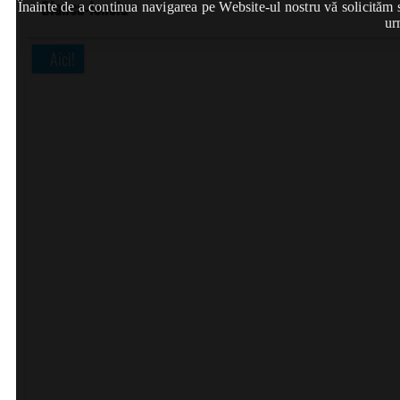
Bianca-Ionela
Înainte de a continua navigarea pe Website-ul nostru vă solicităm să
ur
Aici!