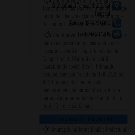
Anunț privind intenția Primăriei
Str.Căpitanul Tomșa, Nr.60, Sat
Tomșani de a încheia un contract de execuţie
Tomșani
lucrări de „Renovare clădire sediu primărie
Telefon:0244.237.000
în comuna Tomşani, judeţul Prahova"
Fax:0244.237.205
Anunț privind organizarea unui concurs
pentru ocuparea funcţiei contractua e de
execuţie vacantă de "îngrijitor clădiri" la
Compartimentul Cultură din cadrul
aparatului de specialitate al Primarului
comunei Tomşani, în data de 11.08.2026 ora
10.00-proba scrisă, pe perioadă
nedeterminată, cu normă întreagă, durata
nornnală a timpului de lucru fiind de 8 ore
pe zi, 40 ore pe săptămână
Transparență decizională
Anunț privind forma finală a Proiectului