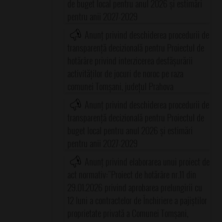
de buget local pentru anul 2026 și estimări
pentru anii 2027-2029
Anunț privind deschiderea procedurii de
transparență decizională pentru Proiectul de
hotărâre privind interzicerea desfășurării
activităților de jocuri de noroc pe raza
comunei Tomșani, județul Prahova
Anunț privind deschiderea procedurii de
transparență decizională pentru Proiectul de
buget local pentru anul 2026 și estimări
pentru anii 2027-2029
Anunț privind elaborarea unui proiect de
act normativ:"Proiect de hotărâre nr.11 din
29.01.2026 privind aprobarea prelungirii cu
12 luni a contractelor de Închiriere a pajiştilor
proprietate privată a Comunei Tomşani,