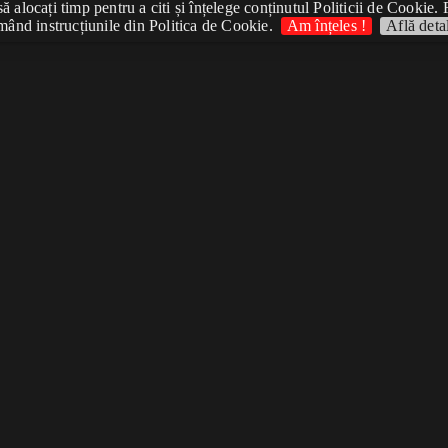
 alocați timp pentru a citi și înțelege conținutul Politicii de Cookie. 
mând instrucțiunile din Politica de Cookie.
Am înțeles !
Află detal