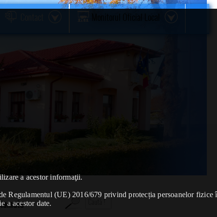
Contact
Monitorul Oficial Local
lizare a acestor informaţii.
se de Regulamentul (UE) 2016/679 privind protecția persoanelor fizice 
Stamate
ie a acestor date.