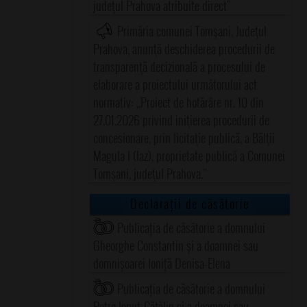
judeţul Prahova atribuite direct"
Primăria comunei Tomşani, Judeţul
Prahova, anunţă deschiderea procedurii de
transparenţă decizională a procesului de
elaborare a proiectului următorului act
normativ: ,,Proiect de hotărâre nr. 10 din
27.01.2026 privind iniţierea procedurii de
concesionare, prin licitaţie publică, a Bălţii
Magula I (Iaz), proprietate publică a Comunei
Tomşani, judeţul Prahova."
Declarații de căsătorie
Publicația de căsătorie a domnului
Gheorghe Constantin și a doamnei sau
domnișoarei Ioniță Denisa-Elena
Publicația de căsătorie a domnului
Petre Ionuț-Cătălin și a doamnei sau