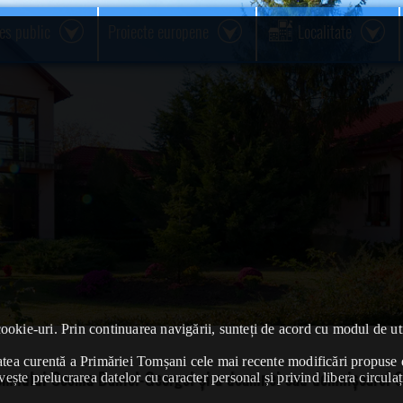
res public
Proiecte europene
Localitate
cookie-uri. Prin continuarea navigării, sunteți de acord cu modul de uti
ivitatea curentă a Primăriei Tomșani cele mai recente modificări propu
domnului Cosma Daniel-Georgel și a doamnei sau domnișoarei 
vește prelucrarea datelor cu caracter personal și privind libera circulaț