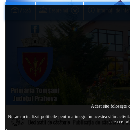
Acasă
Despre noi
Informații de inte
Acest site foloseşte 
Ne-am actualizat politicile pentru a integra în acestea si în act
Declarații de căsătorie
Publicația de căsătorie a 
ceea ce pri