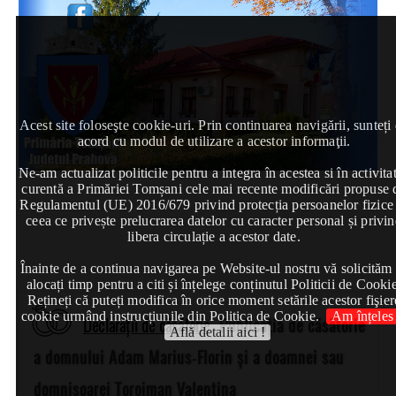
Acest site foloseşte cookie-uri. Prin continuarea navigării, sunteți
acord cu modul de utilizare a acestor informaţii.
Ne-am actualizat politicile pentru a integra în acestea si în activita
curentă a Primăriei Tomșani cele mai recente modificări propuse 
Regulamentul (UE) 2016/679 privind protecția persoanelor fizice
ceea ce privește prelucrarea datelor cu caracter personal și privi
libera circulație a acestor date.
Înainte de a continua navigarea pe Website-ul nostru vă solicităm
alocați timp pentru a citi și înțelege conținutul Politicii de Cookie
Rețineți că puteți modifica în orice moment setările acestor fişier
cookie urmând instrucțiunile din Politica de Cookie.
Am înțeles 
Declarații de căsătorie
Publicația de căsătorie
Află detalii aici !
a domnului Adam Marius-Florin și a doamnei sau
domnișoarei Toroiman Valentina