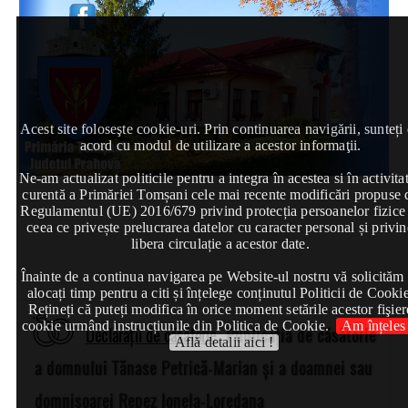
Acest site foloseşte cookie-uri. Prin continuarea navigării, sunteți
acord cu modul de utilizare a acestor informaţii.
Ne-am actualizat politicile pentru a integra în acestea si în activita
curentă a Primăriei Tomșani cele mai recente modificări propuse 
Regulamentul (UE) 2016/679 privind protecția persoanelor fizice
ceea ce privește prelucrarea datelor cu caracter personal și privi
libera circulație a acestor date.
Înainte de a continua navigarea pe Website-ul nostru vă solicităm
alocați timp pentru a citi și înțelege conținutul Politicii de Cookie
Rețineți că puteți modifica în orice moment setările acestor fişier
cookie urmând instrucțiunile din Politica de Cookie.
Am înțeles 
Declarații de căsătorie
Publicația de căsătorie
Află detalii aici !
a domnului Tănase Petrică-Marian și a doamnei sau
domnișoarei Repez Ionela-Loredana