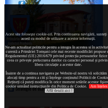
Acest site foloseşte cookie-uri. Prin continuarea navigării, sunteți
acord cu modul de utilizare a acestor informaţii.
Ne-am actualizat politicile pentru a integra în acestea si în activita
curentă a Primăriei Tomșani cele mai recente modificări propuse 
Regulamentul (UE) 2016/679 privind protecția persoanelor fizice
ceea ce privește prelucrarea datelor cu caracter personal și privi
libera circulație a acestor date.
Înainte de a continua navigarea pe Website-ul nostru vă solicităm
alocați timp pentru a citi și înțelege conținutul Politicii de Cookie
Rețineți că puteți modifica în orice moment setările acestor fişier
cookie urmând instrucțiunile din Politica de Cookie.
Am înțeles 
Strategie de dezvoltare
Află detalii aici !