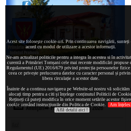
Acest site foloseşte cookie-uri. Prin continuarea navigării, sunteți
acord cu modul de utilizare a acestor informaţii.
Ne-am actualizat politicile pentru a integra în acestea si în activita
curentă a Primăriei Tomșani cele mai recente modificări propuse 
Regulamentul (UE) 2016/679 privind protecția persoanelor fizice
ceea ce privește prelucrarea datelor cu caracter personal și privi
libera circulație a acestor date.
Înainte de a continua navigarea pe Website-ul nostru vă solicităm
alocați timp pentru a citi și înțelege conținutul Politicii de Cookie
Rețineți că puteți modifica în orice moment setările acestor fişier
cookie urmând instrucțiunile din Politica de Cookie.
Am înțeles 
Anunțuri➠ Program de Rusalii 2026
Află detalii aici !
Aici!