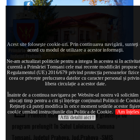
Acest site foloseşte cookie-uri. Prin continuarea navigării, sunteți
acord cu modul de utilizare a acestor informaţii.
Ne-am actualizat politicile pentru a integra în acestea si în activita
curentă a Primăriei Tomșani cele mai recente modificări propuse 
Regulamentul (UE) 2016/679 privind protecția persoanelor fizice
ceea ce privește prelucrarea datelor cu caracter personal și privi
libera circulație a acestor date.
Înainte de a continua navigarea pe Website-ul nostru vă solicităm
alocați timp pentru a citi și înțelege conținutul Politicii de Cookie
Rețineți că puteți modifica în orice moment setările acestor fişier
cookie urmând instrucțiunile din Politica de Cookie.
Am înțeles 
Proiecte europene➠ Construire grădiniță cu
Află detalii aici !
program prelungit în Satul Loloiasca, Comuna
Tomșani, Județul Prahova, Jud.Prahova -SMIS