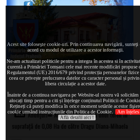
Acest site foloseşte cookie-uri. Prin continuarea navigării, sunteți
acord cu modul de utilizare a acestor informaţii.
Ne-am actualizat politicile pentru a integra în acestea si în activita
curentă a Primăriei Tomșani cele mai recente modificări propuse 
Regulamentul (UE) 2016/679 privind protecția persoanelor fizice
ceea ce privește prelucrarea datelor cu caracter personal și privi
libera circulație a acestor date.
Înainte de a continua navigarea pe Website-ul nostru vă solicităm
alocați timp pentru a citi și înțelege conținutul Politicii de Cookie
Rețineți că puteți modifica în orice moment setările acestor fişier
cookie urmând instrucțiunile din Politica de Cookie.
Am înțeles 
Anunțuri➠ Anunț de vânzare a unui teren în
Află detalii aici !
suprafață de 0,08 Ha de către Dragu Diana-Mihaela