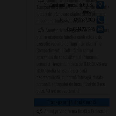
Anunț privind intenția Primăriei
Str.Căpitanul Tomșa, Nr.60, Sat
Tomșani de a încheia un contract de execuţie
Tomșani
lucrări de „Renovare clădire sediu primărie
Telefon:0244.237.000
în comuna Tomşani, judeţul Prahova"
Fax:0244.237.205
Anunț privind organizarea unui concurs
pentru ocuparea funcţiei contractua e de
execuţie vacantă de "îngrijitor clădiri" la
Compartimentul Cultură din cadrul
aparatului de specialitate al Primarului
comunei Tomşani, în data de 11.08.2026 ora
10.00-proba scrisă, pe perioadă
nedeterminată, cu normă întreagă, durata
nornnală a timpului de lucru fiind de 8 ore
pe zi, 40 ore pe săptămână
Transparență decizională
Anunț privind forma finală a Proiectului