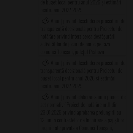
de buget local pentru anul 2026 și estimări
pentru anii 2027-2029
Anunț privind deschiderea procedurii de
transparență decizională pentru Proiectul de
hotărâre privind interzicerea desfășurării
activităților de jocuri de noroc pe raza
comunei Tomșani, județul Prahova
Anunț privind deschiderea procedurii de
transparență decizională pentru Proiectul de
buget local pentru anul 2026 și estimări
pentru anii 2027-2029
Anunț privind elaborarea unui proiect de
act normativ:"Proiect de hotărâre nr.11 din
29.01.2026 privind aprobarea prelungirii cu
12 luni a contractelor de Închiriere a pajiştilor
proprietate privată a Comunei Tomşani,