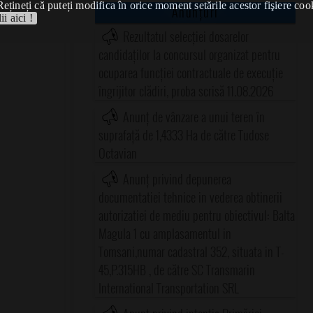
Rețineți că puteți modifica în orice moment setările acestor fişiere coo
Anunțuri
ii aici !
Rezultatul selecției dosarelor
candidaților la concursul organizat pentru
ocuparea funcției contractuale de execuție
îngrijitor clădiri, proba scrisă 11.08.2026
Anunț de vânzare a unui teren în
suprafață de 1,4333 Ha de către Tudose
Octavian
Anunț privind depunerea
documentatiei tehnice in vederea obtinerii
autorizatiei de mediu pentru obiectivul: Balta
Magula 1 cu amplasamentul in
Tomsani,numar cadastral 352, situata in T-
45,P.315HB , de către SC Transmarin
International Transportation SRL