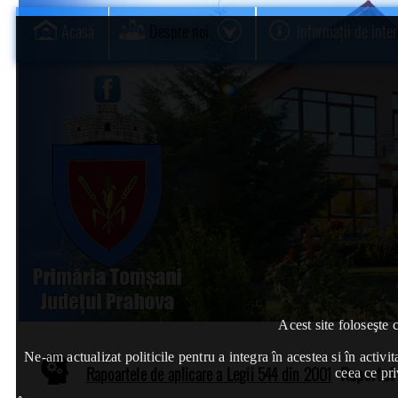
Acasă
Despre noi
Informații de inte
Acest site foloseşte 
Ne-am actualizat politicile pentru a integra în acestea si în act
Rapoartele de aplicare a Legii 544 din 2001
Raportul 
ceea ce pri