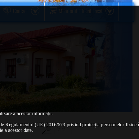
Contact
Monitorul Oficial Local
lizare a acestor informaţii.
se de Regulamentul (UE) 2016/679 privind protecția persoanelor fizice 
ie a acestor date.