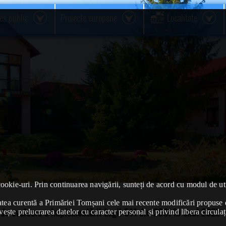
res public
Proiecte europene
Localitate
cookie-uri. Prin continuarea navigării, sunteți de acord cu modul de uti
ivitatea curentă a Primăriei Tomșani cele mai recente modificări propu
de evaluare a implementării Legii 544 din 2001 în anul 2022
vește prelucrarea datelor cu caracter personal și privind libera circulaț