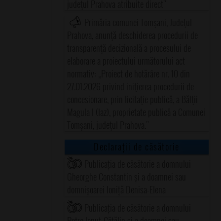
judeţul Prahova atribuite direct"
Primăria comunei Tomşani, Judeţul
Prahova, anunţă deschiderea procedurii de
transparenţă decizională a procesului de
elaborare a proiectului următorului act
normativ: ,,Proiect de hotărâre nr. 10 din
27.01.2026 privind iniţierea procedurii de
concesionare, prin licitaţie publică, a Bălţii
Magula I (Iaz), proprietate publică a Comunei
Tomşani, judeţul Prahova."
Declarații de căsătorie
Publicația de căsătorie a domnului
Gheorghe Constantin și a doamnei sau
domnișoarei Ioniță Denisa-Elena
Publicația de căsătorie a domnului
Petre Ionuț-Cătălin și a doamnei sau