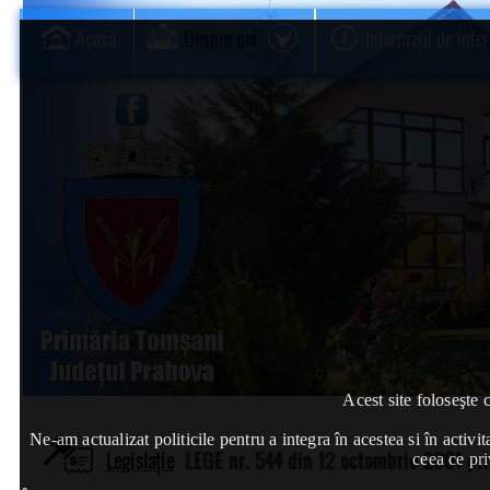
Acasă
Despre noi
Informații de inte
Acest site foloseşte 
Ne-am actualizat politicile pentru a integra în acestea si în act
Legislație
LEGE nr. 544 din 12 octombrie 2001 priv
ceea ce pri