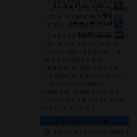
Anunț privind intenția Primăriei
Str.Căpitanul Tomșa, Nr.60, Sat
Tomșani de a încheia un contract de execuţie
Tomșani
lucrări de „Renovare clădire sediu primărie
Telefon:0244.237.000
în comuna Tomşani, judeţul Prahova"
Fax:0244.237.205
Anunț privind organizarea unui concurs
pentru ocuparea funcţiei contractua e de
execuţie vacantă de "îngrijitor clădiri" la
Compartimentul Cultură din cadrul
aparatului de specialitate al Primarului
comunei Tomşani, în data de 11.08.2026 ora
10.00-proba scrisă, pe perioadă
nedeterminată, cu normă întreagă, durata
nornnală a timpului de lucru fiind de 8 ore
pe zi, 40 ore pe săptămână
Transparență decizională
Anunț privind forma finală a Proiectului