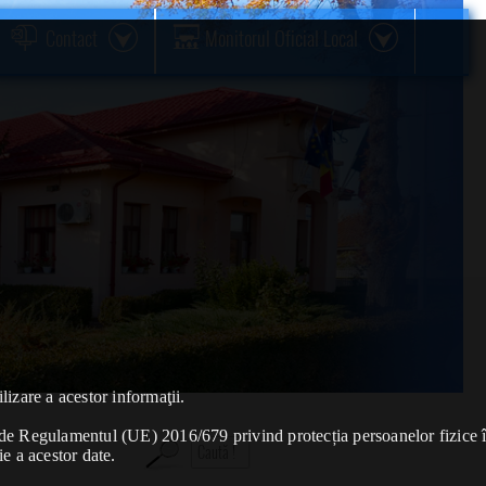
Contact
Monitorul Oficial Local
lizare a acestor informaţii.
se de Regulamentul (UE) 2016/679 privind protecția persoanelor fizice 
ie a acestor date.