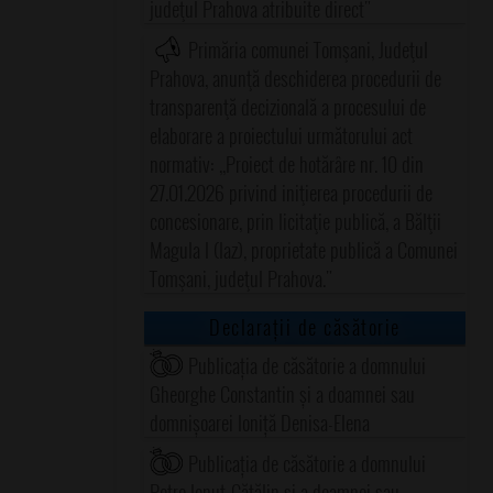
judeţul Prahova atribuite direct"
Primăria comunei Tomşani, Judeţul
Prahova, anunţă deschiderea procedurii de
transparenţă decizională a procesului de
elaborare a proiectului următorului act
normativ: ,,Proiect de hotărâre nr. 10 din
27.01.2026 privind iniţierea procedurii de
concesionare, prin licitaţie publică, a Bălţii
Magula I (Iaz), proprietate publică a Comunei
Tomşani, judeţul Prahova."
Declarații de căsătorie
Publicația de căsătorie a domnului
Gheorghe Constantin și a doamnei sau
domnișoarei Ioniță Denisa-Elena
Publicația de căsătorie a domnului
Petre Ionuț-Cătălin și a doamnei sau