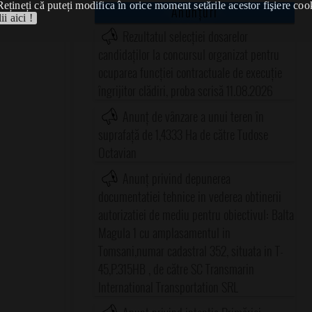
Rețineți că puteți modifica în orice moment setările acestor fişiere coo
Anunțuri
ii aici !
Rezultatul selecției dosarelor
candidaților la concursul organizat pentru
ocuparea funcției contractuale de execuție
îngrijitor clădiri, proba scrisă 11.08.2026
Anunț de vânzare a unui teren în
suprafață de 1,4333 Ha de către Tudose
Octavian
Anunț privind depunerea
documentatiei tehnice in vederea obtinerii
autorizatiei de mediu pentru obiectivul: Balta
Magula 1 cu amplasamentul in
Tomsani,numar cadastral 352, situata in T-
45,P.315HB , de către SC Transmarin
International Transportation SRL