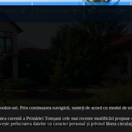
res public
Proiecte europene
Localitate
cookie-uri. Prin continuarea navigării, sunteți de acord cu modul de uti
ivitatea curentă a Primăriei Tomșani cele mai recente modificări propu
ind liberul acces la informaţiile de interes public
vește prelucrarea datelor cu caracter personal și privind libera circulaț