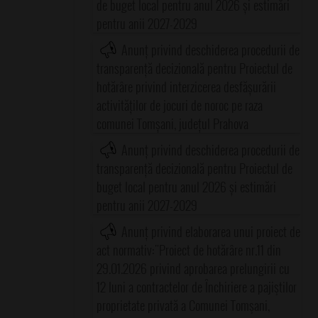
de buget local pentru anul 2026 și estimări
pentru anii 2027-2029
Anunț privind deschiderea procedurii de
transparență decizională pentru Proiectul de
hotărâre privind interzicerea desfășurării
activităților de jocuri de noroc pe raza
comunei Tomșani, județul Prahova
Anunț privind deschiderea procedurii de
transparență decizională pentru Proiectul de
buget local pentru anul 2026 și estimări
pentru anii 2027-2029
Anunț privind elaborarea unui proiect de
act normativ:"Proiect de hotărâre nr.11 din
29.01.2026 privind aprobarea prelungirii cu
12 luni a contractelor de Închiriere a pajiştilor
proprietate privată a Comunei Tomşani,