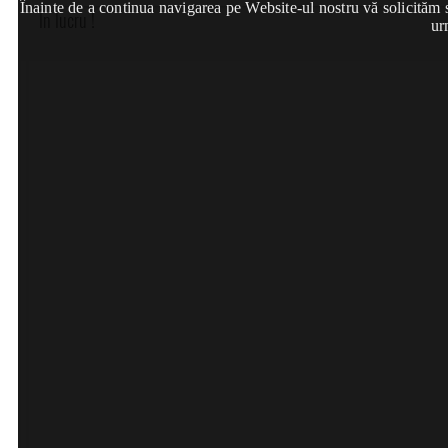
Înainte de a continua navigarea pe Website-ul nostru vă solicităm să
În lucru !
ur