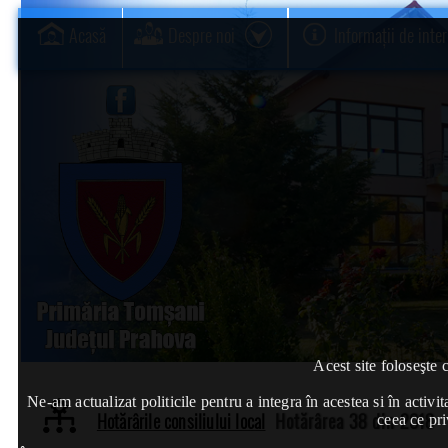
Acasă
Despre noi
Informații de inte
Acest site foloseşte 
Ne-am actualizat politicile pentru a integra în acestea si în act
Hotărârile consiliului local
Hotărârea 38 din 2018
ceea ce pri