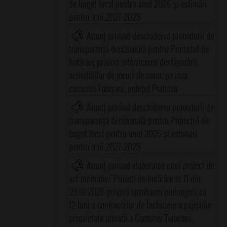
de buget local pentru anul 2026 și estimări
pentru anii 2027-2029
Anunț privind deschiderea procedurii de
transparență decizională pentru Proiectul de
hotărâre privind interzicerea desfășurării
activităților de jocuri de noroc pe raza
comunei Tomșani, județul Prahova
Anunț privind deschiderea procedurii de
transparență decizională pentru Proiectul de
buget local pentru anul 2026 și estimări
pentru anii 2027-2029
Anunț privind elaborarea unui proiect de
act normativ:"Proiect de hotărâre nr.11 din
29.01.2026 privind aprobarea prelungirii cu
12 luni a contractelor de Închiriere a pajiştilor
proprietate privată a Comunei Tomşani,