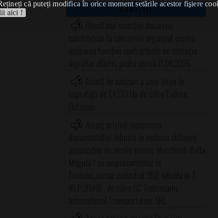
Rețineți că puteți modifica în orice moment setările acestor fişiere coo
Anunțuri
ii aici !
Rezultatul selecției dosarelor
candidaților la concursul organizat pentru
ocuparea funcției contractuale de execuție
îngrijitor clădiri, proba scrisă 11.08.2026
Anunț de vânzare a unui teren în
suprafață de 1,4333 Ha de către Tudose
Octavian
Anunț privind depunerea
documentatiei tehnice in vederea obtinerii
autorizatiei de mediu pentru obiectivul: Balta
Magula 1 cu amplasamentul in
Tomsani,numar cadastral 352, situata in T-
45,P.315HB , de către SC Transmarin
International Transportation SRL