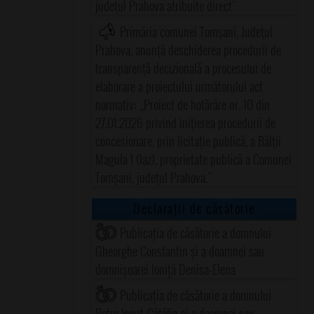
judeţul Prahova atribuite direct"
Primăria comunei Tomşani, Judeţul
Prahova, anunţă deschiderea procedurii de
transparenţă decizională a procesului de
elaborare a proiectului următorului act
normativ: ,,Proiect de hotărâre nr. 10 din
27.01.2026 privind iniţierea procedurii de
concesionare, prin licitaţie publică, a Bălţii
Magula I (Iaz), proprietate publică a Comunei
Tomşani, judeţul Prahova."
Declarații de căsătorie
Publicația de căsătorie a domnului
Gheorghe Constantin și a doamnei sau
domnișoarei Ioniță Denisa-Elena
Publicația de căsătorie a domnului
Petre Ionuț-Cătălin și a doamnei sau