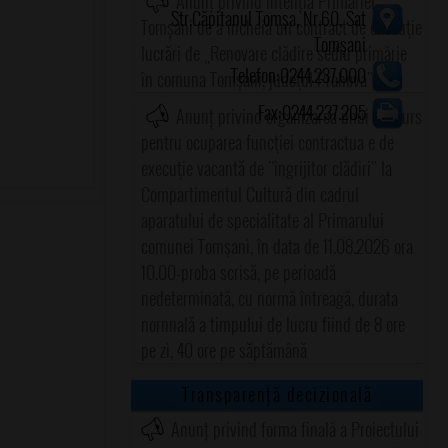
Anunț privind intenția Primăriei
Str.Căpitanul Tomșa, Nr.60, Sat
Tomșani de a încheia un contract de execuţie
Tomșani
lucrări de „Renovare clădire sediu primărie
Telefon:0244.237.000
în comuna Tomşani, judeţul Prahova"
Fax:0244.237.205
Anunț privind organizarea unui concurs
pentru ocuparea funcţiei contractua e de
execuţie vacantă de "îngrijitor clădiri" la
Compartimentul Cultură din cadrul
aparatului de specialitate al Primarului
comunei Tomşani, în data de 11.08.2026 ora
10.00-proba scrisă, pe perioadă
nedeterminată, cu normă întreagă, durata
nornnală a timpului de lucru fiind de 8 ore
pe zi, 40 ore pe săptămână
Transparență decizională
Anunț privind forma finală a Proiectului