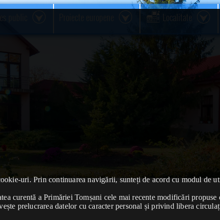
res public
Proiecte europene
Localitate
cookie-uri. Prin continuarea navigării, sunteți de acord cu modul de uti
ivitatea curentă a Primăriei Tomșani cele mai recente modificări propu
vește prelucrarea datelor cu caracter personal și privind libera circulaț