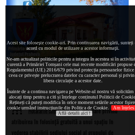
Acest site foloseşte cookie-uri. Prin continuarea navigării, sunteți
acord cu modul de utilizare a acestor informaţii.
Ne-am actualizat politicile pentru a integra în acestea si în activita
curentă a Primăriei Tomșani cele mai recente modificări propuse 
Regulamentul (UE) 2016/679 privind protecția persoanelor fizice
ceea ce privește prelucrarea datelor cu caracter personal și privi
libera circulație a acestor date.
Înainte de a continua navigarea pe Website-ul nostru vă solicităm
alocați timp pentru a citi și înțelege conținutul Politicii de Cookie
Rețineți că puteți modifica în orice moment setările acestor fişier
cookie urmând instrucțiunile din Politica de Cookie.
Am înțeles 
Hotărârile consiliului local
Hotărâre privind
Află detalii aici !
atribuirea în folosință gratuită a unui spațiu în
vederea stabilirii sediului social al grupului de