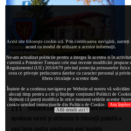
Acest site foloseşte cookie-uri. Prin continuarea navigării, sunteți
acord cu modul de utilizare a acestor informaţii.
Ne-am actualizat politicile pentru a integra în acestea si în activita
curentă a Primăriei Tomșani cele mai recente modificări propuse 
Regulamentul (UE) 2016/679 privind protecția persoanelor fizice
ceea ce privește prelucrarea datelor cu caracter personal și privi
libera circulație a acestor date.
Înainte de a continua navigarea pe Website-ul nostru vă solicităm
alocați timp pentru a citi și înțelege conținutul Politicii de Cookie
Rețineți că puteți modifica în orice moment setările acestor fişier
cookie urmând instrucțiunile din Politica de Cookie.
Am înțeles 
Hotărârile consiliului local
Hotărâre privind
Află detalii aici !
aprobarea cererii și atribuirea în folosință gratuită a
unui teren pentru construirea unei locuințe