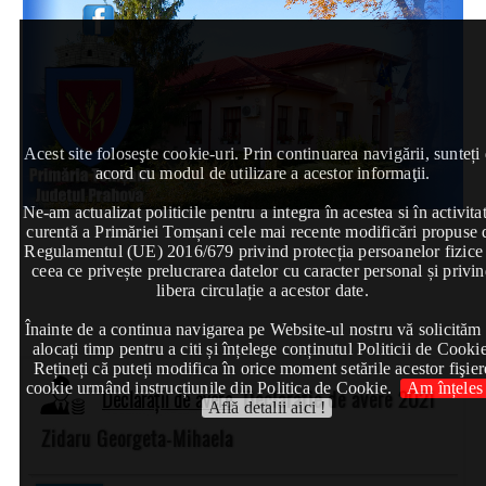
Acest site foloseşte cookie-uri. Prin continuarea navigării, sunteți
acord cu modul de utilizare a acestor informaţii.
Ne-am actualizat politicile pentru a integra în acestea si în activita
curentă a Primăriei Tomșani cele mai recente modificări propuse 
Regulamentul (UE) 2016/679 privind protecția persoanelor fizice
ceea ce privește prelucrarea datelor cu caracter personal și privi
libera circulație a acestor date.
Înainte de a continua navigarea pe Website-ul nostru vă solicităm
alocați timp pentru a citi și înțelege conținutul Politicii de Cookie
Rețineți că puteți modifica în orice moment setările acestor fişier
cookie urmând instrucțiunile din Politica de Cookie.
Am înțeles 
Declarații de avere
Declarație de avere 2021
Află detalii aici !
Zidaru Georgeta-Mihaela