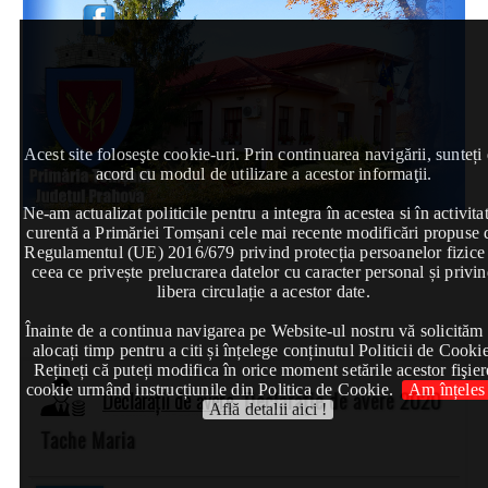
Acest site foloseşte cookie-uri. Prin continuarea navigării, sunteți
acord cu modul de utilizare a acestor informaţii.
Ne-am actualizat politicile pentru a integra în acestea si în activita
curentă a Primăriei Tomșani cele mai recente modificări propuse 
Regulamentul (UE) 2016/679 privind protecția persoanelor fizice
ceea ce privește prelucrarea datelor cu caracter personal și privi
libera circulație a acestor date.
Înainte de a continua navigarea pe Website-ul nostru vă solicităm
alocați timp pentru a citi și înțelege conținutul Politicii de Cookie
Rețineți că puteți modifica în orice moment setările acestor fişier
cookie urmând instrucțiunile din Politica de Cookie.
Am înțeles 
Declarații de avere
Declarație de avere 2020
Află detalii aici !
Tache Maria