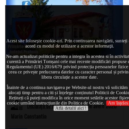
Acest site foloseşte cookie-uri. Prin continuarea navigării, sunteți
acord cu modul de utilizare a acestor informaţii.
Ne-am actualizat politicile pentru a integra în acestea si în activita
curentă a Primăriei Tomșani cele mai recente modificări propuse 
Regulamentul (UE) 2016/679 privind protecția persoanelor fizice
ceea ce privește prelucrarea datelor cu caracter personal și privi
libera circulație a acestor date.
Înainte de a continua navigarea pe Website-ul nostru vă solicităm
alocați timp pentru a citi și înțelege conținutul Politicii de Cookie
Rețineți că puteți modifica în orice moment setările acestor fişier
cookie urmând instrucțiunile din Politica de Cookie.
Am înțeles 
Declarații de avere
Declarație de avere 2020
Află detalii aici !
Marin Constantin