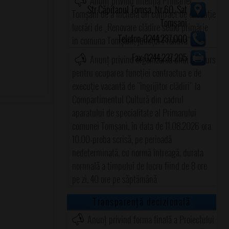
Anunț privind intenția Primăriei
Str.Căpitanul Tomșa, Nr.60, Sat
Tomșani de a încheia un contract de execuţie
Tomșani
lucrări de „Renovare clădire sediu primărie
Telefon:0244.237.000
în comuna Tomşani, judeţul Prahova"
Fax:0244.237.205
Anunț privind organizarea unui concurs
pentru ocuparea funcţiei contractua e de
execuţie vacantă de "îngrijitor clădiri" la
Compartimentul Cultură din cadrul
aparatului de specialitate al Primarului
comunei Tomşani, în data de 11.08.2026 ora
10.00-proba scrisă, pe perioadă
nedeterminată, cu normă întreagă, durata
nornnală a timpului de lucru fiind de 8 ore
pe zi, 40 ore pe săptămână
Transparență decizională
Anunț privind forma finală a Proiectului