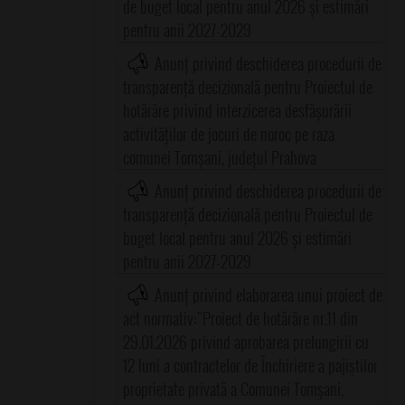
de buget local pentru anul 2026 și estimări
pentru anii 2027-2029
Anunț privind deschiderea procedurii de
transparență decizională pentru Proiectul de
hotărâre privind interzicerea desfășurării
activităților de jocuri de noroc pe raza
comunei Tomșani, județul Prahova
Anunț privind deschiderea procedurii de
transparență decizională pentru Proiectul de
buget local pentru anul 2026 și estimări
pentru anii 2027-2029
Anunț privind elaborarea unui proiect de
act normativ:"Proiect de hotărâre nr.11 din
29.01.2026 privind aprobarea prelungirii cu
12 luni a contractelor de Închiriere a pajiştilor
proprietate privată a Comunei Tomşani,