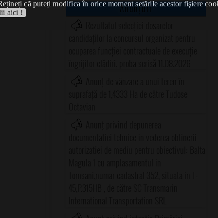
Rețineți că puteți modifica în orice moment setările acestor fişiere coo
Anunțuri
ii aici !
Rezultatul selecției dosarelor
candidaților la concursul organizat pentru
ocuparea funcției contractuale de execuție
îngrijitor clădiri, proba scrisă 11.08.2026
Anunț de vânzare a unui teren în
suprafață de 1,4333 Ha de către Tudose
Octavian
Anunț privind depunerea
documentatiei tehnice in vederea obtinerii
autorizatiei de mediu pentru obiectivul: Balta
Magula 1 cu amplasamentul in
Tomsani,numar cadastral 352, situata in T-
45,P.315HB , de către SC Transmarin
International Transportation SRL