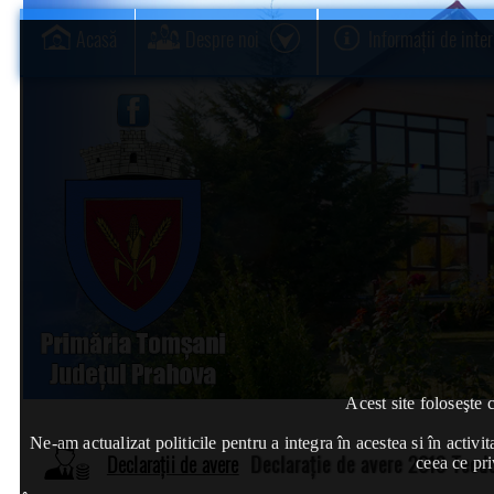
Acasă
Despre noi
Informații de inte
Acest site foloseşte 
Ne-am actualizat politicile pentru a integra în acestea si în act
Declarații de avere
Declarație de avere 2019 Teod
ceea ce pri