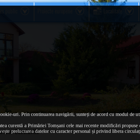
res public
Proiecte europene
Localitate
cookie-uri. Prin continuarea navigării, sunteți de acord cu modul de uti
ivitatea curentă a Primăriei Tomșani cele mai recente modificări propu
orescu Constantin
vește prelucrarea datelor cu caracter personal și privind libera circulaț