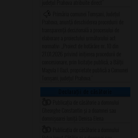
judeţul Prahova atribuite direct"
Primăria comunei Tomşani, Judeţul
Prahova, anunţă deschiderea procedurii de
transparenţă decizională a procesului de
elaborare a proiectului următorului act
normativ: ,,Proiect de hotărâre nr. 10 din
27.01.2026 privind iniţierea procedurii de
concesionare, prin licitaţie publică, a Bălţii
Magula I (Iaz), proprietate publică a Comunei
Tomşani, judeţul Prahova."
Declarații de căsătorie
Publicația de căsătorie a domnului
Gheorghe Constantin și a doamnei sau
domnișoarei Ioniță Denisa-Elena
Publicația de căsătorie a domnului
Petre Ionuț-Cătălin și a doamnei sau