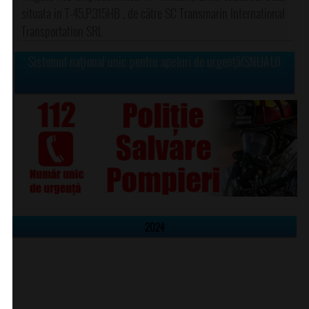
situata in T-45,P.315HB , de către SC Transmarin International
Transportation SRL
Sistemul naţional unic pentru apeluri de urgenţă(SNUAU)
2024