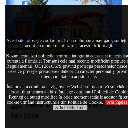
Acest site foloseşte cookie-uri. Prin continuarea navigării, sunteți
acord cu modul de utilizare a acestor informaţii.
Ne-am actualizat politicile pentru a integra în acestea si în activita
curentă a Primăriei Tomșani cele mai recente modificări propuse 
Regulamentul (UE) 2016/679 privind protecția persoanelor fizice
ceea ce privește prelucrarea datelor cu caracter personal și privi
libera circulație a acestor date.
Înainte de a continua navigarea pe Website-ul nostru vă solicităm
alocați timp pentru a citi și înțelege conținutul Politicii de Cookie
Rețineți că puteți modifica în orice moment setările acestor fişier
cookie urmând instrucțiunile din Politica de Cookie.
Am înțeles 
Declarații de avere
Declarație de avere 2015
Află detalii aici !
Voicu Cristian