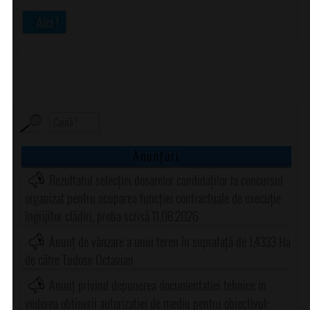
Aici !
Anunțuri
Rezultatul selecției dosarelor candidaților la concursul
organizat pentru ocuparea funcției contractuale de execuție
îngrijitor clădiri, proba scrisă 11.08.2026
Anunț de vânzare a unui teren în suprafață de 1,4333 Ha
de către Tudose Octavian
Anunț privind depunerea documentatiei tehnice in
vederea obtinerii autorizatiei de mediu pentru obiectivul: