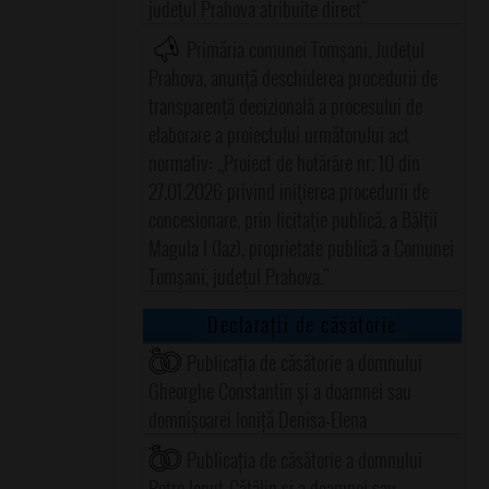
judeţul Prahova atribuite direct"
Primăria comunei Tomşani, Judeţul
Prahova, anunţă deschiderea procedurii de
transparenţă decizională a procesului de
elaborare a proiectului următorului act
normativ: ,,Proiect de hotărâre nr. 10 din
27.01.2026 privind iniţierea procedurii de
concesionare, prin licitaţie publică, a Bălţii
Magula I (Iaz), proprietate publică a Comunei
Tomşani, judeţul Prahova."
Declarații de căsătorie
Publicația de căsătorie a domnului
Gheorghe Constantin și a doamnei sau
domnișoarei Ioniță Denisa-Elena
Publicația de căsătorie a domnului
Petre Ionuț-Cătălin și a doamnei sau