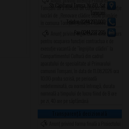
Anunț privind intenția Primăriei
Str.Căpitanul Tomșa, Nr.60, Sat
Tomșani de a încheia un contract de execuţie
Tomșani
lucrări de „Renovare clădire sediu primărie
Telefon:0244.237.000
în comuna Tomşani, judeţul Prahova"
Fax:0244.237.205
Anunț privind organizarea unui concurs
pentru ocuparea funcţiei contractua e de
execuţie vacantă de "îngrijitor clădiri" la
Compartimentul Cultură din cadrul
aparatului de specialitate al Primarului
comunei Tomşani, în data de 11.08.2026 ora
10.00-proba scrisă, pe perioadă
nedeterminată, cu normă întreagă, durata
nornnală a timpului de lucru fiind de 8 ore
pe zi, 40 ore pe săptămână
Transparență decizională
Anunț privind forma finală a Proiectului