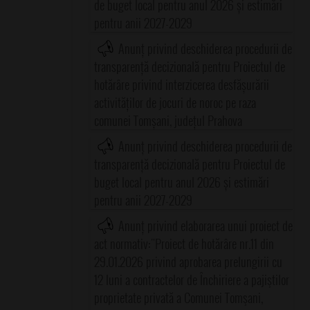
de buget local pentru anul 2026 și estimări
pentru anii 2027-2029
Anunț privind deschiderea procedurii de
transparență decizională pentru Proiectul de
hotărâre privind interzicerea desfășurării
activităților de jocuri de noroc pe raza
comunei Tomșani, județul Prahova
Anunț privind deschiderea procedurii de
transparență decizională pentru Proiectul de
buget local pentru anul 2026 și estimări
pentru anii 2027-2029
Anunț privind elaborarea unui proiect de
act normativ:"Proiect de hotărâre nr.11 din
29.01.2026 privind aprobarea prelungirii cu
12 luni a contractelor de Închiriere a pajiştilor
proprietate privată a Comunei Tomşani,