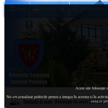
Acasă
Despre noi
Informații de inte
Acest site foloseşte 
Ne-am actualizat politicile pentru a integra în acestea si în act
Declarații de avere
Declarație de avere 2014 Dumitr
ceea ce pri