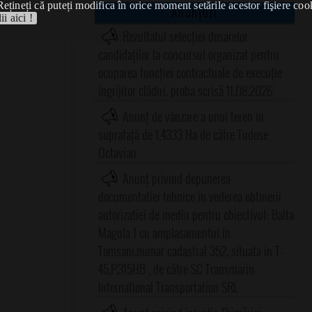
Rețineți că puteți modifica în orice moment setările acestor fişiere coo
Anunțuri
ii aici !
Rezultatul selecției dosarelor
candidaților la concursul organizat pentru
ocuparea funcției contractuale de execuție
îngrijitor clădiri, proba scrisă 11.08.2026
Anunț de vânzare a unui teren în
suprafață de 1,4333 Ha de către Tudose
Octavian
Anunț privind depunerea
documentatiei tehnice in vederea obtinerii
autorizatiei de mediu pentru obiectivul: Balta
Magula 1 cu amplasamentul in
Tomsani,numar cadastral 352, situata in T-
45,P.315HB , de către SC Transmarin
International Transportation SRL