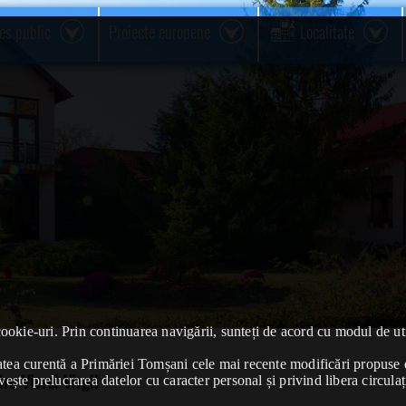
res public
Proiecte europene
Localitate
cookie-uri. Prin continuarea navigării, sunteți de acord cu modul de uti
ivitatea curentă a Primăriei Tomșani cele mai recente modificări propu
u Viorel Virgil
vește prelucrarea datelor cu caracter personal și privind libera circulaț