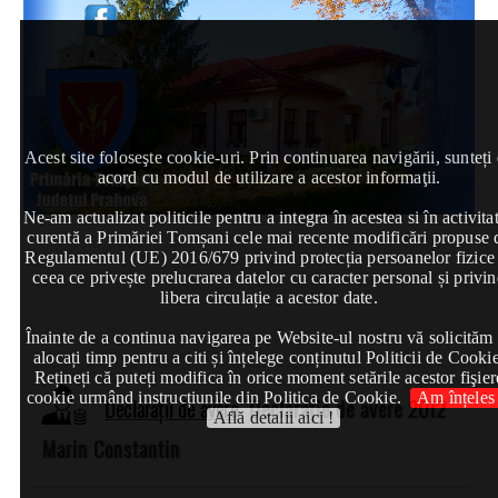
Acest site foloseşte cookie-uri. Prin continuarea navigării, sunteți
acord cu modul de utilizare a acestor informaţii.
Ne-am actualizat politicile pentru a integra în acestea si în activita
curentă a Primăriei Tomșani cele mai recente modificări propuse 
Regulamentul (UE) 2016/679 privind protecția persoanelor fizice
ceea ce privește prelucrarea datelor cu caracter personal și privi
libera circulație a acestor date.
Înainte de a continua navigarea pe Website-ul nostru vă solicităm
alocați timp pentru a citi și înțelege conținutul Politicii de Cookie
Rețineți că puteți modifica în orice moment setările acestor fişier
cookie urmând instrucțiunile din Politica de Cookie.
Am înțeles 
Declarații de avere
Declarație de avere 2012
Află detalii aici !
Marin Constantin