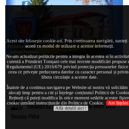
Acest site foloseşte cookie-uri. Prin continuarea navigării, sunteți
acord cu modul de utilizare a acestor informaţii.
Ne-am actualizat politicile pentru a integra în acestea si în activita
curentă a Primăriei Tomșani cele mai recente modificări propuse 
Regulamentul (UE) 2016/679 privind protecția persoanelor fizice
ceea ce privește prelucrarea datelor cu caracter personal și privi
libera circulație a acestor date.
Înainte de a continua navigarea pe Website-ul nostru vă solicităm
alocați timp pentru a citi și înțelege conținutul Politicii de Cookie
Rețineți că puteți modifica în orice moment setările acestor fişier
cookie urmând instrucțiunile din Politica de Cookie.
Am înțeles 
Declarații de avere
Declarație de avere 2012
Află detalii aici !
Bercaru Petre