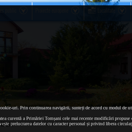
res public
Proiecte europene
Localitate
cookie-uri. Prin continuarea navigării, sunteți de acord cu modul de uti
ivitatea curentă a Primăriei Tomșani cele mai recente modificări propu
 Maria
vește prelucrarea datelor cu caracter personal și privind libera circulaț