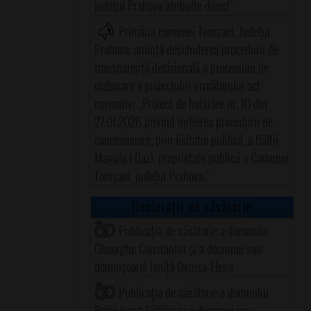
judeţul Prahova atribuite direct"
Primăria comunei Tomşani, Judeţul
Prahova, anunţă deschiderea procedurii de
transparenţă decizională a procesului de
elaborare a proiectului următorului act
normativ: ,,Proiect de hotărâre nr. 10 din
27.01.2026 privind iniţierea procedurii de
concesionare, prin licitaţie publică, a Bălţii
Magula I (Iaz), proprietate publică a Comunei
Tomşani, judeţul Prahova."
Declarații de căsătorie
Publicația de căsătorie a domnului
Gheorghe Constantin și a doamnei sau
domnișoarei Ioniță Denisa-Elena
Publicația de căsătorie a domnului
Petre Ionuț-Cătălin și a doamnei sau