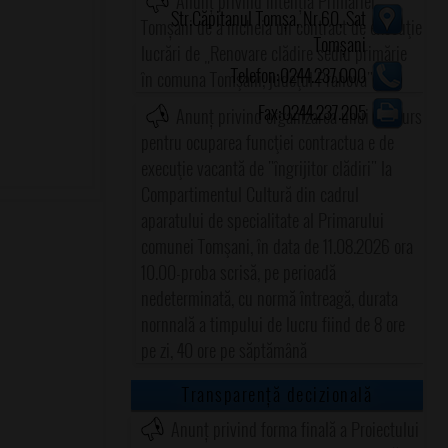
Anunț privind intenția Primăriei
Str.Căpitanul Tomșa, Nr.60, Sat
Tomșani de a încheia un contract de execuţie
Tomșani
lucrări de „Renovare clădire sediu primărie
Telefon:0244.237.000
în comuna Tomşani, judeţul Prahova"
Fax:0244.237.205
Anunț privind organizarea unui concurs
pentru ocuparea funcţiei contractua e de
execuţie vacantă de "îngrijitor clădiri" la
Compartimentul Cultură din cadrul
aparatului de specialitate al Primarului
comunei Tomşani, în data de 11.08.2026 ora
10.00-proba scrisă, pe perioadă
nedeterminată, cu normă întreagă, durata
nornnală a timpului de lucru fiind de 8 ore
pe zi, 40 ore pe săptămână
Transparență decizională
Anunț privind forma finală a Proiectului