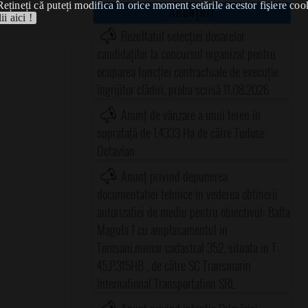
Rețineți că puteți modifica în orice moment setările acestor fişiere coo
Anunțuri
ii aici !
Rezultatul selecției dosarelor
candidaților la concursul organizat pentru
ocuparea funcției contractuale de execuție
îngrijitor clădiri, proba scrisă 11.08.2026
Anunț de vânzare a unui teren în
suprafață de 1,4333 Ha de către Tudose
Octavian
Anunț privind depunerea
documentatiei tehnice in vederea obtinerii
autorizatiei de mediu pentru obiectivul: Balta
Magula 1 cu amplasamentul in
Tomsani,numar cadastral 352, situata in T-
45,P.315HB , de către SC Transmarin
International Transportation SRL