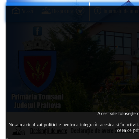
Acasă
Despre noi
Informații de inte
Acest site foloseşte 
Ne-am actualizat politicile pentru a integra în acestea si în act
Declarații de avere
Declarație de avere 2012 Banu
ceea ce pri