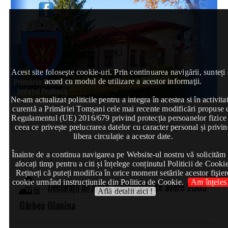
Acest site foloseşte cookie-uri. Prin continuarea navigării, sunteți
acord cu modul de utilizare a acestor informaţii.
Ne-am actualizat politicile pentru a integra în acestea si în activita
curentă a Primăriei Tomșani cele mai recente modificări propuse 
Regulamentul (UE) 2016/679 privind protecția persoanelor fizice
ceea ce privește prelucrarea datelor cu caracter personal și privi
libera circulație a acestor date.
Înainte de a continua navigarea pe Website-ul nostru vă solicităm
alocați timp pentru a citi și înțelege conținutul Politicii de Cookie
Rețineți că puteți modifica în orice moment setările acestor fişier
cookie urmând instrucțiunile din Politica de Cookie.
Am înțeles 
Declarații de avere
Declarație de avere 2009
Află detalii aici !
Gârbea Gianina