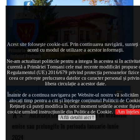
Acest site foloseşte cookie-uri. Prin continuarea navigării, sunteți
acord cu modul de utilizare a acestor informaţii.
Ne-am actualizat politicile pentru a integra în acestea si în activita
curentă a Primăriei Tomșani cele mai recente modificări propuse 
Regulamentul (UE) 2016/679 privind protecția persoanelor fizice
ceea ce privește prelucrarea datelor cu caracter personal și privi
libera circulație a acestor date.
Acasă
Înainte de a continua navigarea pe Website-ul nostru vă solicităm
alocați timp pentru a citi și înțelege conținutul Politicii de Cookie
Rețineți că puteți modifica în orice moment setările acestor fişier
cookie urmând instrucțiunile din Politica de Cookie.
Am înțeles 
Autorizații urbanism
Certificate de urbanism
Află detalii aici !
emise sau prelungite în perioada Ianuarie-Iunie
2024