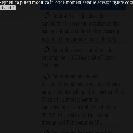
Rețineți că puteți modifica în orice moment setările acestor fişiere coo
Anunțuri
ii aici !
Rezultatul selecției dosarelor
candidaților la concursul organizat pentru
ocuparea funcției contractuale de execuție
îngrijitor clădiri, proba scrisă 11.08.2026
Anunț de vânzare a unui teren în
suprafață de 1,4333 Ha de către Tudose
Octavian
Anunț privind depunerea
documentatiei tehnice in vederea obtinerii
autorizatiei de mediu pentru obiectivul: Balta
Magula 1 cu amplasamentul in
Tomsani,numar cadastral 352, situata in T-
45,P.315HB , de către SC Transmarin
International Transportation SRL