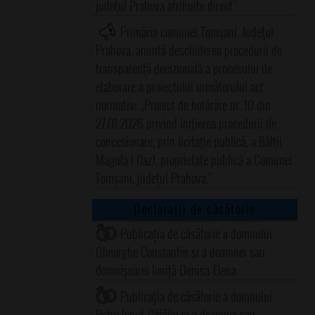
judeţul Prahova atribuite direct"
Primăria comunei Tomşani, Judeţul
Prahova, anunţă deschiderea procedurii de
transparenţă decizională a procesului de
elaborare a proiectului următorului act
normativ: ,,Proiect de hotărâre nr. 10 din
27.01.2026 privind iniţierea procedurii de
concesionare, prin licitaţie publică, a Bălţii
Magula I (Iaz), proprietate publică a Comunei
Tomşani, judeţul Prahova."
Declarații de căsătorie
Publicația de căsătorie a domnului
Gheorghe Constantin și a doamnei sau
domnișoarei Ioniță Denisa-Elena
Publicația de căsătorie a domnului
Petre Ionuț-Cătălin și a doamnei sau