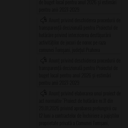
de buget local pentru anul 2026 și estimări
pentru anii 2027-2029
Anunț privind deschiderea procedurii de
transparență decizională pentru Proiectul de
hotărâre privind interzicerea desfășurării
activităților de jocuri de noroc pe raza
comunei Tomșani, județul Prahova
Anunț privind deschiderea procedurii de
transparență decizională pentru Proiectul de
buget local pentru anul 2026 și estimări
pentru anii 2027-2029
Anunț privind elaborarea unui proiect de
act normativ:"Proiect de hotărâre nr.11 din
29.01.2026 privind aprobarea prelungirii cu
12 luni a contractelor de Închiriere a pajiştilor
proprietate privată a Comunei Tomşani,