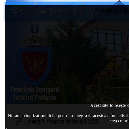
Acasă
Despre noi
Informații de inte
Acest site foloseşte 
Ne-am actualizat politicile pentru a integra în acestea si în act
Anunțuri
Program de Rusalii 2026
ceea ce pri