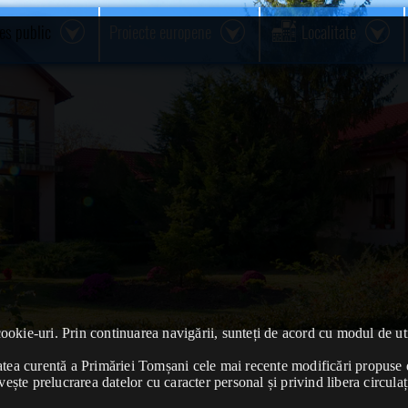
res public
Proiecte europene
Localitate
cookie-uri. Prin continuarea navigării, sunteți de acord cu modul de uti
ivitatea curentă a Primăriei Tomșani cele mai recente modificări propu
vește prelucrarea datelor cu caracter personal și privind libera circulaț