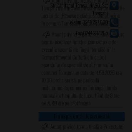
Anunț privind intenția Primăriei
Str.Căpitanul Tomșa, Nr.60, Sat
Tomșani de a încheia un contract de execuţie
Tomșani
lucrări de „Renovare clădire sediu primărie
Telefon:0244.237.000
în comuna Tomşani, judeţul Prahova"
Fax:0244.237.205
Anunț privind organizarea unui concurs
pentru ocuparea funcţiei contractua e de
execuţie vacantă de "îngrijitor clădiri" la
Compartimentul Cultură din cadrul
aparatului de specialitate al Primarului
comunei Tomşani, în data de 11.08.2026 ora
10.00-proba scrisă, pe perioadă
nedeterminată, cu normă întreagă, durata
nornnală a timpului de lucru fiind de 8 ore
pe zi, 40 ore pe săptămână
Transparență decizională
Anunț privind forma finală a Proiectului