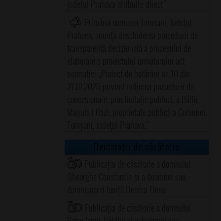
judeţul Prahova atribuite direct"
Primăria comunei Tomşani, Judeţul
Prahova, anunţă deschiderea procedurii de
transparenţă decizională a procesului de
elaborare a proiectului următorului act
normativ: ,,Proiect de hotărâre nr. 10 din
27.01.2026 privind iniţierea procedurii de
concesionare, prin licitaţie publică, a Bălţii
Magula I (Iaz), proprietate publică a Comunei
Tomşani, judeţul Prahova."
Declarații de căsătorie
Publicația de căsătorie a domnului
Gheorghe Constantin și a doamnei sau
domnișoarei Ioniță Denisa-Elena
Publicația de căsătorie a domnului
Petre Ionuț-Cătălin și a doamnei sau