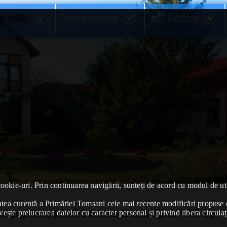
res public
Proiecte europene
Localitate
cookie-uri. Prin continuarea navigării, sunteți de acord cu modul de uti
ivitatea curentă a Primăriei Tomșani cele mai recente modificări propu
ren proprietate privată a comunei în suprafață de 71400 m.p.
vește prelucrarea datelor cu caracter personal și privind libera circulaț