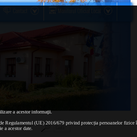
Contact
Monitorul Oficial Local
lizare a acestor informaţii.
se de Regulamentul (UE) 2016/679 privind protecția persoanelor fizice 
ie a acestor date.