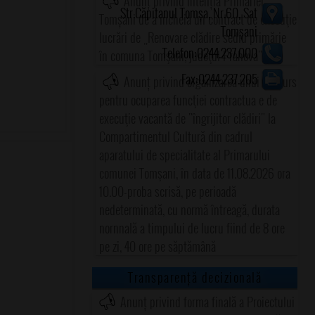
Anunț privind intenția Primăriei
Str.Căpitanul Tomșa, Nr.60, Sat
Tomșani de a încheia un contract de execuţie
Tomșani
lucrări de „Renovare clădire sediu primărie
Telefon:0244.237.000
în comuna Tomşani, judeţul Prahova"
Fax:0244.237.205
Anunț privind organizarea unui concurs
pentru ocuparea funcţiei contractua e de
execuţie vacantă de "îngrijitor clădiri" la
Compartimentul Cultură din cadrul
aparatului de specialitate al Primarului
comunei Tomşani, în data de 11.08.2026 ora
10.00-proba scrisă, pe perioadă
nedeterminată, cu normă întreagă, durata
nornnală a timpului de lucru fiind de 8 ore
pe zi, 40 ore pe săptămână
Transparență decizională
Anunț privind forma finală a Proiectului