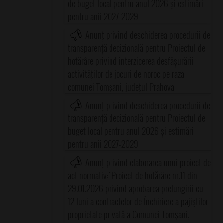
de buget local pentru anul 2026 și estimări
pentru anii 2027-2029
Anunț privind deschiderea procedurii de
transparență decizională pentru Proiectul de
hotărâre privind interzicerea desfășurării
activităților de jocuri de noroc pe raza
comunei Tomșani, județul Prahova
Anunț privind deschiderea procedurii de
transparență decizională pentru Proiectul de
buget local pentru anul 2026 și estimări
pentru anii 2027-2029
Anunț privind elaborarea unui proiect de
act normativ:"Proiect de hotărâre nr.11 din
29.01.2026 privind aprobarea prelungirii cu
12 luni a contractelor de Închiriere a pajiştilor
proprietate privată a Comunei Tomşani,