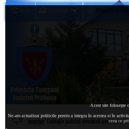
Acasă
Despre noi
Informații de inte
Acest site foloseşte 
Ne-am actualizat politicile pentru a integra în acestea si în act
Anunțuri
Licitație publică deschisă pentru un te
ceea ce pri