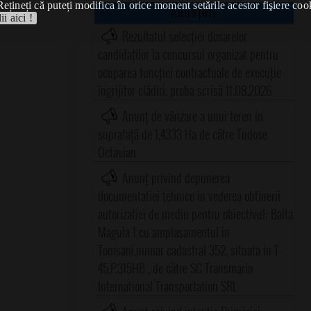
Rețineți că puteți modifica în orice moment setările acestor fişiere coo
Anunțuri
ii aici !
Rezultatul selecției dosarelor
candidaților la concursul organizat pentru
ocuparea funcției contractuale de execuție
îngrijitor clădiri, proba scrisă 11.08.2026
Anunț de vânzare a unui teren în
suprafață de 1,4333 Ha de către Tudose
Octavian
Anunț privind depunerea
documentatiei tehnice in vederea obtinerii
autorizatiei de mediu pentru obiectivul: Balta
Magula 1 cu amplasamentul in
Tomsani,numar cadastral 352, situata in T-
45,P.315HB , de către SC Transmarin
International Transportation SRL