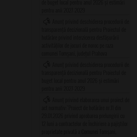
de buget local pentru anul 2026 și estimări
pentru anii 2027-2029
Anunț privind deschiderea procedurii de
transparență decizională pentru Proiectul de
hotărâre privind interzicerea desfășurării
activităților de jocuri de noroc pe raza
comunei Tomșani, județul Prahova
Anunț privind deschiderea procedurii de
transparență decizională pentru Proiectul de
buget local pentru anul 2026 și estimări
pentru anii 2027-2029
Anunț privind elaborarea unui proiect de
act normativ:"Proiect de hotărâre nr.11 din
29.01.2026 privind aprobarea prelungirii cu
12 luni a contractelor de Închiriere a pajiştilor
proprietate privată a Comunei Tomşani,