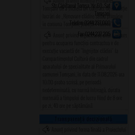
Anunț privind intenția Primăriei
Str.Căpitanul Tomșa, Nr.60, Sat
Tomșani de a încheia un contract de execuţie
Tomșani
lucrări de „Renovare clădire sediu primărie
Telefon:0244.237.000
în comuna Tomşani, judeţul Prahova"
Fax:0244.237.205
Anunț privind organizarea unui concurs
pentru ocuparea funcţiei contractua e de
execuţie vacantă de "îngrijitor clădiri" la
Compartimentul Cultură din cadrul
aparatului de specialitate al Primarului
comunei Tomşani, în data de 11.08.2026 ora
10.00-proba scrisă, pe perioadă
nedeterminată, cu normă întreagă, durata
nornnală a timpului de lucru fiind de 8 ore
pe zi, 40 ore pe săptămână
Transparență decizională
Anunț privind forma finală a Proiectului