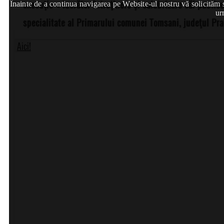
execuţie « lucrător întreţinere şi salubrizare căi public
Înainte de a continua navigarea pe Website-ul nostru vă solicităm să
ur
specialitate al Primarului comunei Tomsani, judeţul Pr
Aici!