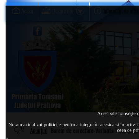
Acasă
Despre noi
Informații de inte
Acest site foloseşte 
Ne-am actualizat politicile pentru a integra în acestea si în act
Anunțuri
Barem de corectare-Varianta 1-concursul
ceea ce pri