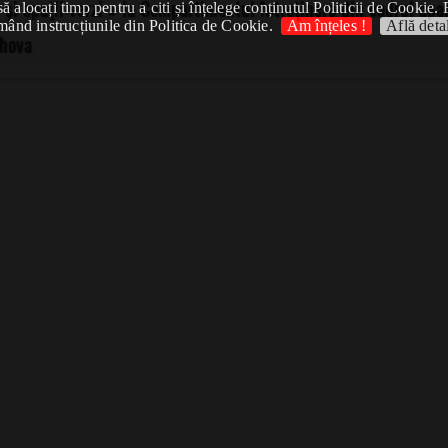
e şi spaţii verzi » la Compartimentul întreţinere din cadrul apa
 alocați timp pentru a citi și înțelege conținutul Politicii de Cookie. 
mând instrucțiunile din Politica de Cookie.
Am înțeles !
Află detal
ahova