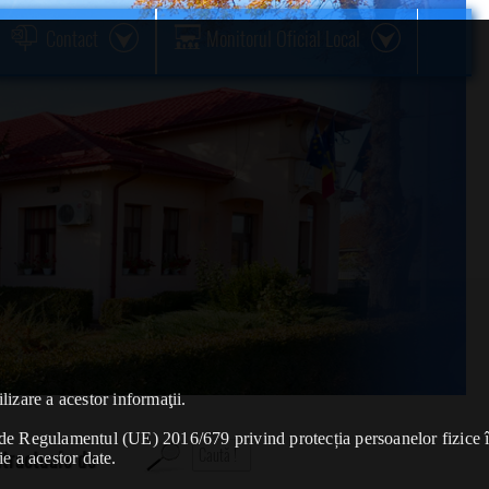
Contact
Monitorul Oficial Local
lizare a acestor informaţii.
se de Regulamentul (UE) 2016/679 privind protecția persoanelor fizice 
tractuale de
ie a acestor date.