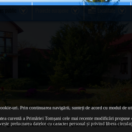
res public
Proiecte europene
Localitate
cookie-uri. Prin continuarea navigării, sunteți de acord cu modul de uti
ivitatea curentă a Primăriei Tomșani cele mai recente modificări propu
 organizat în data de 04.07.2025 pentru ocuparea funcţiei con
vește prelucrarea datelor cu caracter personal și privind libera circulaț