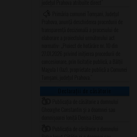
judeţul Prahova atribuite direct"
Primăria comunei Tomşani, Judeţul
Prahova, anunţă deschiderea procedurii de
transparenţă decizională a procesului de
elaborare a proiectului următorului act
normativ: ,,Proiect de hotărâre nr. 10 din
27.01.2026 privind iniţierea procedurii de
concesionare, prin licitaţie publică, a Bălţii
Magula I (Iaz), proprietate publică a Comunei
Tomşani, judeţul Prahova."
Declarații de căsătorie
Publicația de căsătorie a domnului
Gheorghe Constantin și a doamnei sau
domnișoarei Ioniță Denisa-Elena
Publicația de căsătorie a domnului
Petre Ionuț-Cătălin și a doamnei sau