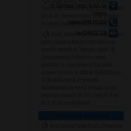
Anunț privind intenția Primăriei
Str.Căpitanul Tomșa, Nr.60, Sat
Tomșani de a încheia un contract de execuţie
Tomșani
lucrări de „Renovare clădire sediu primărie
Telefon:0244.237.000
în comuna Tomşani, judeţul Prahova"
Fax:0244.237.205
Anunț privind organizarea unui concurs
pentru ocuparea funcţiei contractua e de
execuţie vacantă de "îngrijitor clădiri" la
Compartimentul Cultură din cadrul
aparatului de specialitate al Primarului
comunei Tomşani, în data de 11.08.2026 ora
10.00-proba scrisă, pe perioadă
nedeterminată, cu normă întreagă, durata
nornnală a timpului de lucru fiind de 8 ore
pe zi, 40 ore pe săptămână
Transparență decizională
Anunț privind forma finală a Proiectului