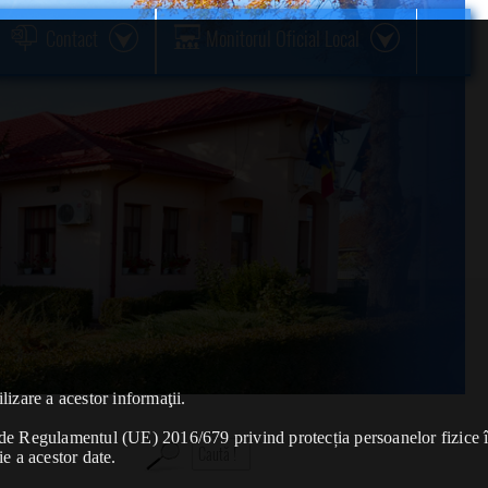
Contact
Monitorul Oficial Local
lizare a acestor informaţii.
se de Regulamentul (UE) 2016/679 privind protecția persoanelor fizice 
ie a acestor date.