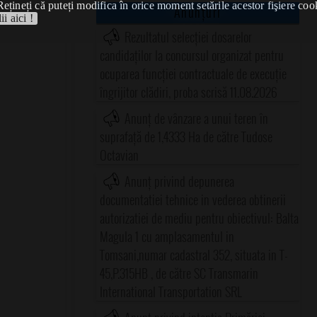
Rețineți că puteți modifica în orice moment setările acestor fişiere coo
Anunțuri
ii aici !
Rezultatul selecției dosarelor
candidaților la concursul organizat pentru
ocuparea funcției contractuale de execuție
îngrijitor clădiri, proba scrisă 11.08.2026
Anunț de vânzare a unui teren în
suprafață de 1,4333 Ha de către Tudose
Octavian
Anunț privind depunerea
documentatiei tehnice in vederea obtinerii
autorizatiei de mediu pentru obiectivul: Balta
Magula 1 cu amplasamentul in
Tomsani,numar cadastral 352, situata in T-
45,P.315HB , de către SC Transmarin
International Transportation SRL