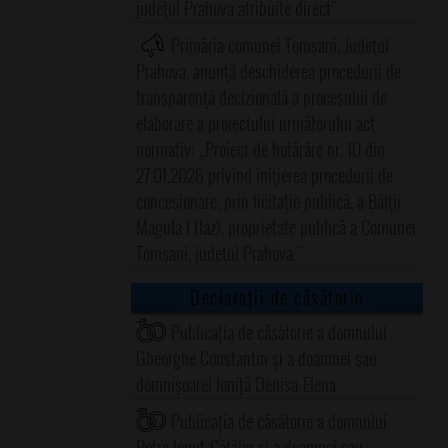
judeţul Prahova atribuite direct"
Primăria comunei Tomşani, Judeţul
Prahova, anunţă deschiderea procedurii de
transparenţă decizională a procesului de
elaborare a proiectului următorului act
normativ: ,,Proiect de hotărâre nr. 10 din
27.01.2026 privind iniţierea procedurii de
concesionare, prin licitaţie publică, a Bălţii
Magula I (Iaz), proprietate publică a Comunei
Tomşani, judeţul Prahova."
Declarații de căsătorie
Publicația de căsătorie a domnului
Gheorghe Constantin și a doamnei sau
domnișoarei Ioniță Denisa-Elena
Publicația de căsătorie a domnului
Petre Ionuț-Cătălin și a doamnei sau