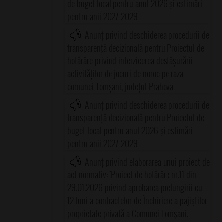
de buget local pentru anul 2026 și estimări
pentru anii 2027-2029
Anunț privind deschiderea procedurii de
transparență decizională pentru Proiectul de
hotărâre privind interzicerea desfășurării
activităților de jocuri de noroc pe raza
comunei Tomșani, județul Prahova
Anunț privind deschiderea procedurii de
transparență decizională pentru Proiectul de
buget local pentru anul 2026 și estimări
pentru anii 2027-2029
Anunț privind elaborarea unui proiect de
act normativ:"Proiect de hotărâre nr.11 din
29.01.2026 privind aprobarea prelungirii cu
12 luni a contractelor de Închiriere a pajiştilor
proprietate privată a Comunei Tomşani,