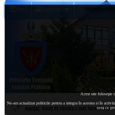
Acasă
Despre noi
Informații de inte
Acest site foloseşte 
Ne-am actualizat politicile pentru a integra în acestea si în act
Anunțuri
Anunț de vânzare a unui teren în supra
ceea ce pri