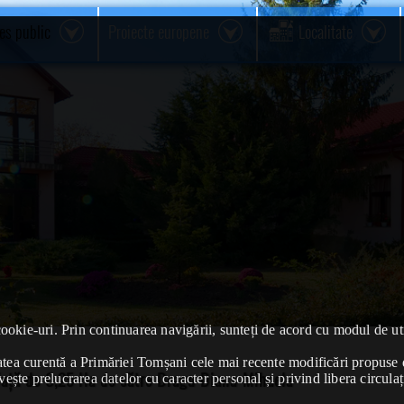
res public
Proiecte europene
Localitate
cookie-uri. Prin continuarea navigării, sunteți de acord cu modul de uti
ivitatea curentă a Primăriei Tomșani cele mai recente modificări propu
față de 0,25 Ha de către Dragu Diana-Mihaela
vește prelucrarea datelor cu caracter personal și privind libera circulaț